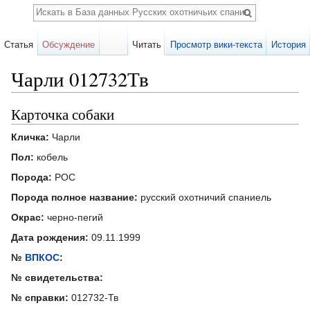
Поиск
Статья
Обсуждение
Читать
Просмотр вики-текста
История
Чарли 012732Тв
Перейти к:
навигация
,
поиск
Карточка собаки
Кличка:
Чарли
Пол:
кобель
Порода:
РОС
Порода полное название:
русский охотничий спаниель
Окрас:
черно-пегий
Дата рождения:
09.11.1999
№
ВПКОС
:
№ свидетельства:
№ справки:
012732-Тв