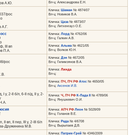
Вл-ц: Александрова Е.Н.
ов А.Ю.
Кличка:
Шаман
№ 4874/07
037/рос
Вл-ц: Новиков В.А.
но
Кличка:
Цаза
№ 4873/07
Вл-ц: Литхенгауз О.Е.
 А.Г.
Босс
Кличка:
Лорд
№ 4762/06
0
Вл-ц: Галкин А.В.
о
Кличка:
Альма
№ 4621/05
ф, III вп
Вл-ц: Волков Ю.Н.
в П.А.
Кличка:
Дэн
№ 4672/05
8/рос
Вл-ц: Гилимзянов В.А.
Кличка:
Линда
Вл-ц:
.В.
Кличка:
ПЧ, ПЧ РФ
Атос
№ 4650/05
1
Вл-ц:
Аксенов И.В.
 у, 2-II б/л, 6-II п/д, II у, 2-
Кличка:
Ч, ПЧ РФ
К-Лада II
№ 4789/06
у
Вл-ц: Янушкевич О.И.
Н.А.
Люсия
Кличка:
АПЧ РФ
Леон
№ 5028/09
2
Вл-ц: Голанов В.Е.
Кличка:
Рада
№ 4/6708
 II вп, II пер, III у, 2-III б/л
Вл-ц: Вырыпаев Д.В.
ва-Дружинина М.В.
Кличка:
Патрик-Грей
№ 4346/2009