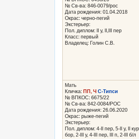
№ Св-ва: 846-0079/рос
Дата рождения: 01.04.2018
Окрас: черно-пегий
Экстерьер:
Пол. диплом: II у, II,III пер
Класс: первый
Владелец: Голин С.В.
Мать
Кличка:
ПП, Ч
С-Типси
№ ВПКОС: 6675/22
№ Св-ва: 842-0084/РОС
Дата рождения: 26.06.2020
Окрас: рыже-пегий
Экстерьер:
Пол. диплом: 4-II пер, 5-II у, II кур,
бор, 2-III у, 4-III пер, III п, 2-III б/л