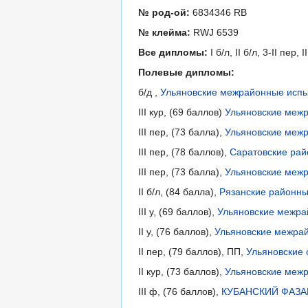
№ род-ой:
6834346 RB
№ клейма:
RWJ 6539
Все дипломы:
I б/л, II б/л, 3-II пер, II
Полевые дипломы:
б/д ,
Ульяновские межрайонные испы
III кур, (69 баллов)
Ульяновские межр
III пер, (73 балла),
Ульяновские межр
III пер, (78 баллов),
Саратовские рай
III пер, (73 балла),
Ульяновские межр
II б/л, (84 балла),
Рязанские районны
III у, (69 баллов),
Ульяновские межрай
II у, (76 баллов),
Ульяновские межрай
II пер, (79 баллов), ПП,
Ульяновские 
II кур, (73 баллов),
Ульяновские межр
III ф, (76 баллов),
КУБАНСКИЙ ФАЗАН-