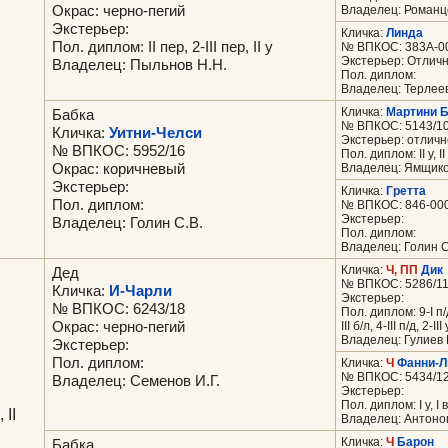
Окрас: черно-пегий
Владелец: Романц
Экстерьер:
Кличка:
Линда
Пол. диплом: II пер, 2-III пер, II у
№ ВПКОС: 383А-0
Экстерьер: Отлич
Владелец: Пыльнов Н.Н.
Пол. диплом:
Владелец: Терлеев
Кличка:
Мартини 
Бабка
№ ВПКОС: 5143/1
Кличка:
Уитни-Челси
Экстерьер: отличн
№ ВПКОС: 5952/16
Пол. диплом: II у, II 
Окрас: коричневый
Владелец: Ямщико
Экстерьер:
Кличка:
Гретта
Пол. диплом:
№ ВПКОС: 846-000
Экстерьер:
Владелец: Голин С.В.
Пол. диплом:
Владелец: Голин С
Кличка:
Ч, ПП
Дик
Дед
№ ВПКОС: 5286/1
Кличка:
И-Чарли
Экстерьер:
№ ВПКОС: 6243/18
Пол. диплом: 9-I п/д, I
Окрас: черно-пегий
III б/л, 4-III п/д, 2-III 
Владелец: Гулиев 
Экстерьер:
Пол. диплом:
Кличка:
Ч
Фанни-
№ ВПКОС: 5434/1
Владелец: Семенов И.Г.
Экстерьер:
Пол. диплом: I у, I вп,
 II
Владелец: Антоно
Кличка:
Ч
Барон
Бабка