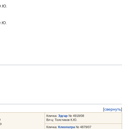
О.Ю.
О.Ю.
[
свернуть
]
Кличка:
Эдгар
№ 4918/08
9
Вл-ц: Толстиков К.Ю.
о
Кличка:
Клеопатра
№ 4879/07