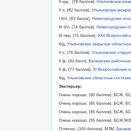
II кур., (78 баллов),
Ульяновские меж
II п, (82 баллов),
Ульяновские межрай
I б/л, (83 балла),
Нижегородские испы
III б/л, (74 баллов),
Нижегородские об
III пер, (71 баллов),
XXII Всероссийс
б/д,
Ульяновские закрытые областные
II п, (76 баллов),
Ульяновские открыт
II ф, (81 балл),
Багаевские районные
II ф, (77 баллов),
XI Всероссийские 
б/д,
Ульяновские областные состязан
Экстерьер:
Очень хорошо, (80 баллов), БСЖ, Б
Очень хорошо, (85 баллов), БСЖ, Б
Очень хорошо, (85 баллов), БСЖ, БС
Очень хорошо, (95 баллов), БСЖ,М
Отлично, (105 баллов), МЗМ,
Багаев