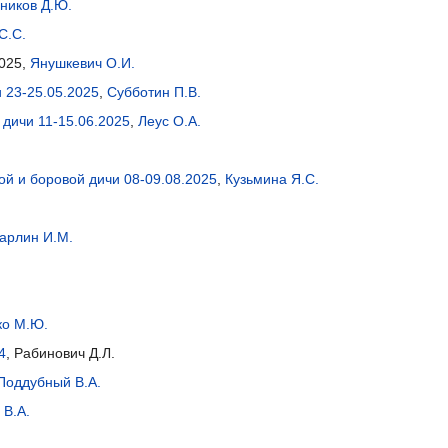
ников Д.Ю.
С.С.
025,
Янушкевич О.И.
 23-25.05.2025
,
Субботин П.В.
 дичи 11-15.06.2025
,
Леус О.А.
й и боровой дичи 08-09.08.2025
,
Кузьмина Я.С.
арлин И.М.
ко М.Ю.
4
, Рабинович Д.Л.
Поддубный В.А.
 В.А.