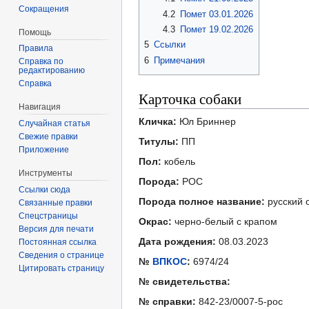
Сокращения
4.2
Помет 03.01.2026
4.3
Помет 19.02.2026
Помощь
5
Ссылки
Правила
6
Примечания
Справка по
редактированию
Справка
Карточка собаки
Навигация
Кличка:
Юл Бриннер
Случайная статья
Свежие правки
Титулы:
ПП
Приложение
Пол:
кобель
Инструменты
Порода:
РОС
Ссылки сюда
Порода полное название:
русский 
Связанные правки
Спецстраницы
Окрас:
черно-белый с крапом
Версия для печати
Дата рождения:
08.03.2023
Постоянная ссылка
Сведения о странице
№
ВПКОС
:
6974/24
Цитировать страницу
№ свидетельства:
№ справки:
842-23/0007-5-рос