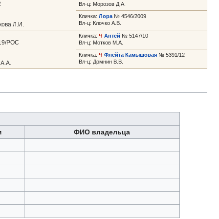
2
Вл-ц: Морозов Д.А.
Кличка:
Лора
№ 4546/2009
Вл-ц: Клочко А.В.
ова Л.И.
Кличка:
Ч
Антей
№ 5147/10
19/РОС
Вл-ц: Мотков М.А.
Кличка:
Ч
Флейта Камышовая
№ 5391/12
Вл-ц: Домнин В.В.
А.А.
м
ФИО владельца