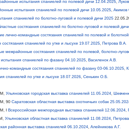
районные испытания спаниелей по полевой дичи 12.04.2025
,
Луков
онные испытания спаниелей по полевой дичи 10.05.2025
,
Акимов 
тания спаниелей по болотно-луговой и полевой дичи 2025
22.05.2
ластные состязания спаниелей по болотно-луговой и полевой дичи
кие лично-командные состязания спаниелей по полевой и болотной
 состязания спаниелей по утке и лысухе 19.07.2025
,
Петрова В.А.
ые межрайонные состязания спаниелей по полевой, болотно-лугово
 испытания спаниелей по фазану 04.10.2025
,
Василенок А.В.
лично-командные состязания спаниелей по фазану 03-06.10.2025
,
К
ия спаниелей по утке и лысухе 18.07.2026
,
Сенькин О.Б.
СМ,
Ульяновская городская выставка спаниелей 11.05.2024
,
Шевчен
СМ, 90
Саратовская областная выставка охотничьих собак 25.05.202
М, I
Всероссийская межпородная выставка спаниелей 12.06.2024
,
ЗМ,
Ульяновская областная выставка спаниелей 11.08.2024
,
Петрова
ская районная выставка спаниелей 06.10.2024
,
Алейникова А.Г.