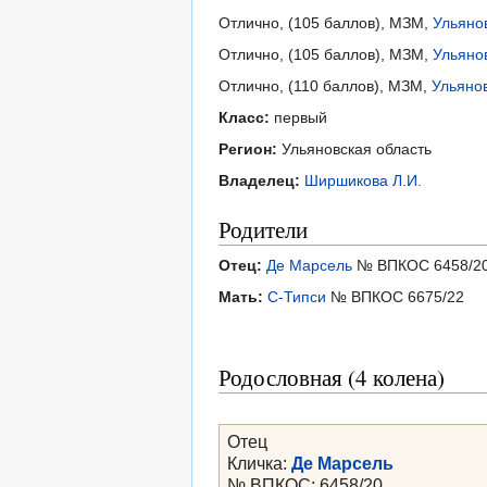
Отлично, (105 баллов), МЗМ,
Ульянов
Отлично, (105 баллов), МЗМ,
Ульяно
Отлично, (110 баллов), МЗМ,
Ульянов
Класс:
первый
Регион:
Ульяновская область
Владелец:
Ширшикова Л.И.
Родители
Отец:
Де Марсель
№ ВПКОС 6458/2
Мать:
С-Типси
№ ВПКОС 6675/22
Родословная (4 колена)
Отец
Кличка:
Де Марсель
№ ВПКОС: 6458/20