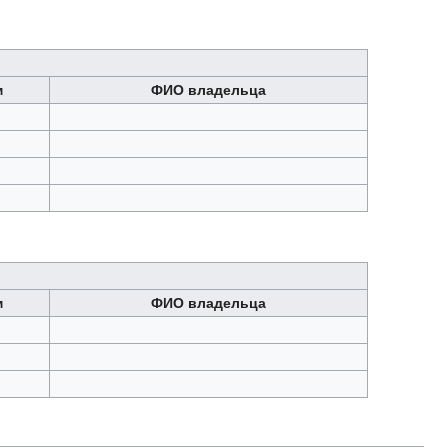
м
ФИО владельца
м
ФИО владельца