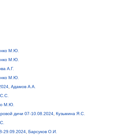
нко М.Ю.
нко М.Ю.
ва А.Г.
нко М.Ю.
2024
,
Адамов А.А.
С.С.
о М.Ю.
ровой дичи 07-10.08.2024
,
Кузьмина Я.С.
С.
-29.09.2024
,
Барсуков О.И.