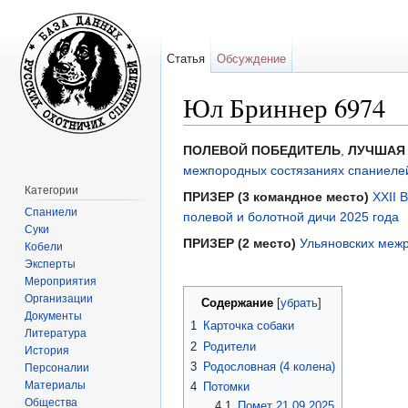
Статья
Обсуждение
Юл Бриннер 6974
Перейти к:
навигация
,
поиск
ПОЛЕВОЙ ПОБЕДИТЕЛЬ
,
ЛУЧШАЯ
межпородных состязаниях спаниелей 
Категории
ПРИЗЕР (3 командное место)
XXII 
Спаниели
полевой и болотной дичи 2025 года
Суки
ПРИЗЕР (2 место)
Ульяновских межр
Кобели
Эксперты
Мероприятия
Организации
Содержание
[
убрать
]
Документы
1
Карточка собаки
Литература
2
Родители
История
3
Родословная (4 колена)
Персоналии
Материалы
4
Потомки
Общества
4.1
Помет 21.09.2025