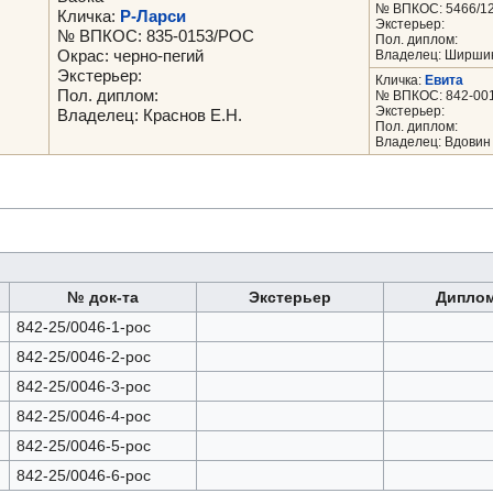
№ ВПКОС: 5466/1
Кличка:
Р-Ларси
Экстерьер:
№ ВПКОС: 835-0153/РОС
Пол. диплом:
Окрас: черно-пегий
Владелец: Ширшик
Экстерьер:
Кличка:
Евита
Пол. диплом:
№ ВПКОС: 842-00
Экстерьер:
Владелец: Краснов Е.Н.
Пол. диплом:
Владелец: Вдовин 
№ док-та
Экстерьер
Дипло
842-25/0046-1-рос
842-25/0046-2-рос
842-25/0046-3-рос
842-25/0046-4-рос
842-25/0046-5-рос
842-25/0046-6-рос