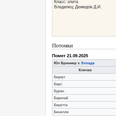
Класс: элита
Владелец: Демидов Д.И.
Потомки
Помет 21.09.2025
Юл Бриннер х
Эллада
Кличка
Беркут
Барс
Буран
Барклай
Беретта
Бенелли