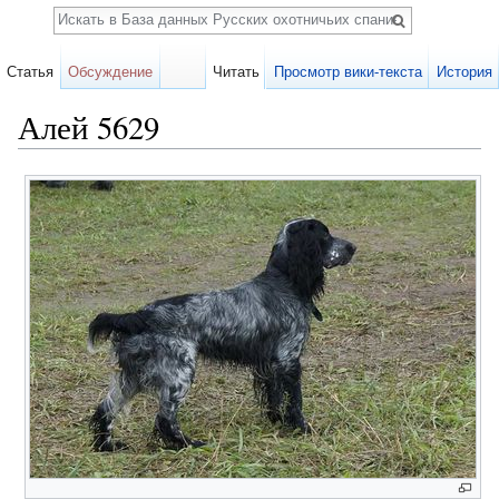
Поиск
Статья
Обсуждение
Читать
Просмотр вики-текста
История
Алей 5629
Перейти к:
навигация
,
поиск