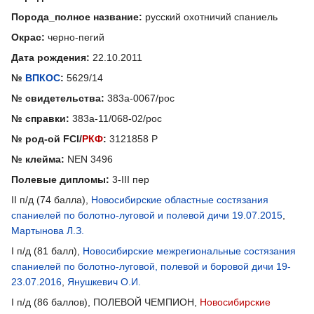
Порода_полное название:
русский охотничий спаниель
Окрас:
черно-пегий
Дата рождения:
22.10.2011
№
ВПКОС
:
5629/14
№ свидетельства:
383а-0067/рос
№ справки:
383а-11/068-02/рос
№ род-ой FCI/
РКФ
:
3121858 Р
№ клейма:
NEN 3496
Полевые дипломы:
3-III пер
II п/д (74 балла),
Новосибирские областные состязания
спаниелей по болотно-луговой и полевой дичи 19.07.2015
,
Мартынова Л.З.
I п/д (81 балл),
Новосибирские межрегиональные состязания
спаниелей по болотно-луговой, полевой и боровой дичи 19-
23.07.2016
,
Янушкевич О.И.
I п/д (86 баллов), ПОЛЕВОЙ ЧЕМПИОН,
Новосибирские