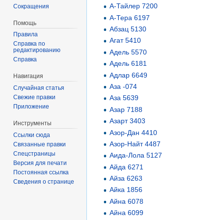
А-Тайлер 7200
Сокращения
А-Тера 6197
Помощь
Абзац 5130
Правила
Агат 5410
Справка по
редактированию
Адель 5570
Справка
Адель 6181
Адлар 6649
Навигация
Аза -074
Случайная статья
Свежие правки
Аза 5639
Приложение
Азар 7188
Азарт 3403
Инструменты
Азор-Дан 4410
Ссылки сюда
Азор-Найт 4487
Связанные правки
Спецстраницы
Аида-Лола 5127
Версия для печати
Айда 6271
Постоянная ссылка
Айза 6263
Сведения о странице
Айка 1856
Айна 6078
Айна 6099