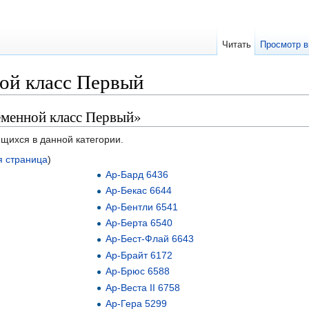
Читать
Просмотр в
ой класс Первый
еменной класс Первый»
ящихся в данной категории.
 страница
)
Ар-Бард 6436
Ар-Бекас 6644
Ар-Бентли 6541
Ар-Берта 6540
Ар-Бест-Флай 6643
Ар-Брайт 6172
Ар-Брюс 6588
Ар-Веста II 6758
Ар-Гера 5299