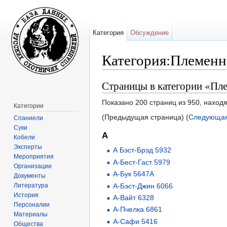
Категория
Обсуждение
Категория:Племенн
Перейти к:
навигация
,
поиск
Страницы в категории «Пл
Показано 200 страниц из 950, наход
Категории
(Предыдущая страница) (
Следующая
Спаниели
Суки
А
Кобели
Эксперты
А Бэст-Брэд 5932
Мероприятия
А-Бест-Гаст 5979
Организации
А-Бук 5647А
Документы
Литература
А-Бэст-Джин 6066
История
А-Вайт 6328
Персоналии
А-Пчелка 6861
Материалы
А-Сафи 5416
Общества