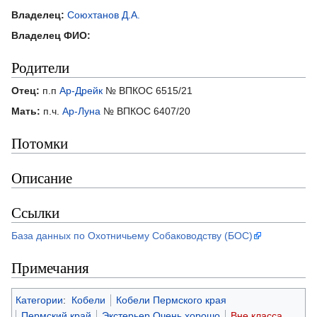
Владелец:
Союхтанов Д.А.
Владелец ФИО:
Родители
Отец:
п.п
Ар-Дрейк
№ ВПКОС 6515/21
Мать:
п.ч.
Ар-Луна
№ ВПКОС 6407/20
Потомки
Описание
Ссылки
База данных по Охотничьему Собаководству (БОС)
Примечания
Категории
:
Кобели
Кобели Пермского края
Пермский край
Экстерьер Очень хорошо
Вне класса