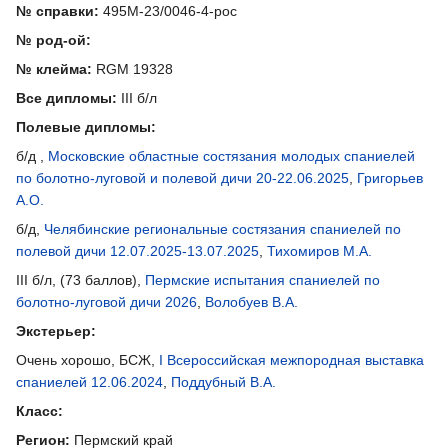
№ справки:
495М-23/0046-4-рос
№ род-ой:
№ клейма:
RGM 19328
Все дипломы:
III б/л
Полевые дипломы:
б/д ,
Московские областные состязания молодых спаниелей
по болотно-луговой и полевой дичи 20-22.06.2025
,
Григорьев
А.О.
б/д,
Челябинские региональные состязания спаниелей по
полевой дичи 12.07.2025-13.07.2025
,
Тихомиров М.А.
III б/л, (73 баллов),
Пермские испытания спаниелей по
болотно-луговой дичи 2026
,
Волобуев В.А.
Экстерьер:
Очень хорошо, БСЖ,
I Всероссийская межпородная выставка
спаниелей 12.06.2024
,
Поддубный В.А.
Класс:
Регион:
Пермский край