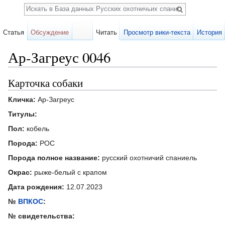
Поиск
Статья
Обсуждение
Читать
Просмотр вики-текста
История
Ар-Загреус 0046
Перейти к:
навигация
,
поиск
Карточка собаки
Кличка:
Ар-Загреус
Титулы:
Пол:
кобель
Порода:
РОС
Порода полное название:
русский охотничий спаниель
Окрас:
рыже-белый с крапом
Дата рождения:
12.07.2023
№
ВПКОС
:
№ свидетельства: