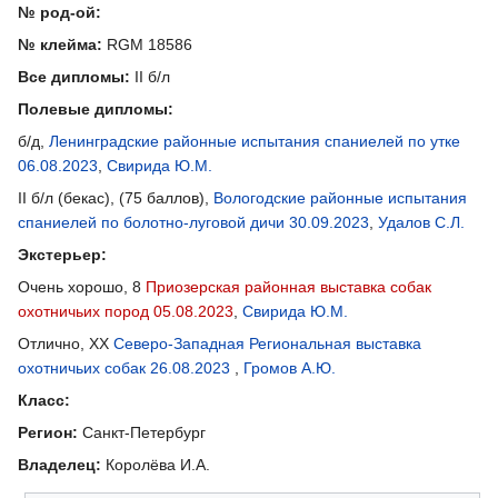
№ род-ой:
№ клейма:
RGM 18586
Все дипломы:
II б/л
Полевые дипломы:
б/д,
Ленинградские районные испытания спаниелей по утке
06.08.2023
,
Свирида Ю.М.
II б/л (бекас), (75 баллов),
Вологодские районные испытания
спаниелей по болотно-луговой дичи 30.09.2023
,
Удалов С.Л.
Экстерьер:
Очень хорошо, 8
Приозерская районная выставка собак
охотничьих пород 05.08.2023
,
Свирида Ю.М.
Отлично, ХХ
Северо-Западная Региональная выставка
охотничьих собак 26.08.2023
,
Громов А.Ю.
Класс:
Регион:
Санкт-Петербург
Владелец:
Королёва И.А.