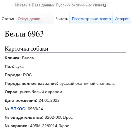
Поиск
Статья
Обсуждение
Читать
Просмотр вики-текста
История
Белла 6963
Перейти к:
навигация
,
поиск
Карточка собаки
Кличка:
Белла
Пол:
сука
Порода:
РОС
Порода полное название:
русский охотничий спаниель
Окрас:
рыже-белый с крапом
Дата рождения:
24.01.2022
№
ВПКОС
:
6963/24
№ свидетельства:
8202-0081/рос
№ справки:
495М-22/0014-3/рос