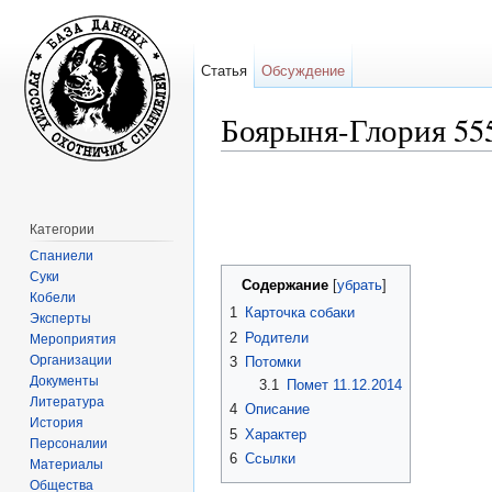
Статья
Обсуждение
Боярыня-Глория 55
Перейти к:
навигация
,
поиск
Категории
Спаниели
Суки
Содержание
[
убрать
]
Кобели
1
Карточка собаки
Эксперты
2
Родители
Мероприятия
Организации
3
Потомки
Документы
3.1
Помет 11.12.2014
Литература
4
Описание
История
5
Характер
Персоналии
6
Ссылки
Материалы
Общества