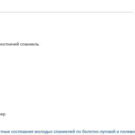
охотничий спаниель
 пер
тные состязания молодых спаниелей по болотно-луговой и полево