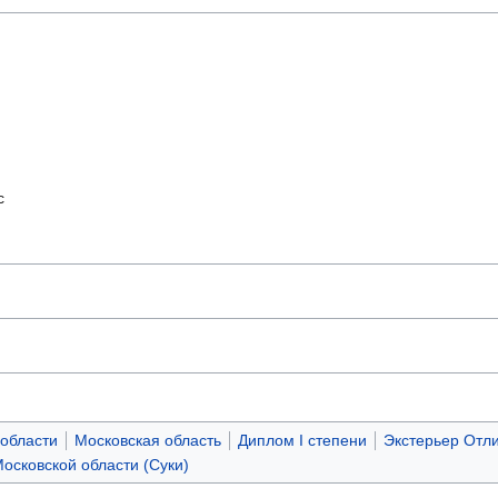
с
 области
Московская область
Диплом I степени
Экстерьер Отл
осковской области (Суки)