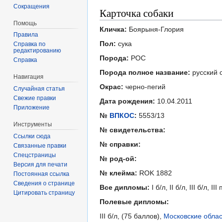
Сокращения
Карточка собаки
Помощь
Кличка:
Боярыня-Глория
Правила
Пол:
сука
Справка по
редактированию
Порода:
РОС
Справка
Порода полное название:
русский 
Навигация
Окрас:
черно-пегий
Случайная статья
Свежие правки
Дата рождения:
10.04.2011
Приложение
№
ВПКОС
:
5553/13
Инструменты
№ свидетельства:
Ссылки сюда
№ справки:
Связанные правки
Спецстраницы
№ род-ой:
Версия для печати
№ клейма:
ROK 1882
Постоянная ссылка
Сведения о странице
Все дипломы:
I б/л, II б/л, III б/л, III
Цитировать страницу
Полевые дипломы:
III б/л, (75 баллов),
Московские облас