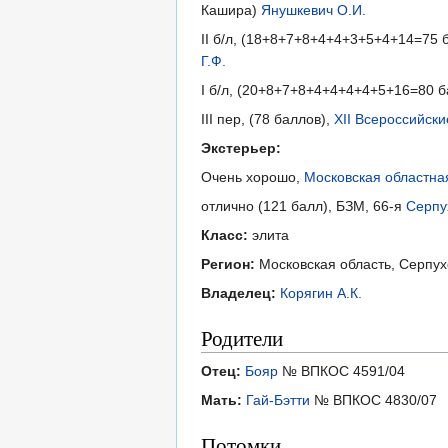
Кашира)
Янушкевич О.И.
II б/л, (18+8+7+8+4+4+3+5+4+14=75 
Г.Ф.
I б/л, (20+8+7+8+4+4+4+4+5+16=80 
III пер, (78 баллов),
XII Всероссийск
Экстерьер:
Очень хорошо,
Московская областна
отлично (121 балл), БЗМ, 66-я
Серпу
Класс:
элита
Регион:
Московская область, Серпух
Владелец:
Корягин А.К.
Родители
Отец:
Бояр
№ ВПКОС 4591/04
Мать:
Гай-Бэтти
№ ВПКОС 4830/07
Потомки