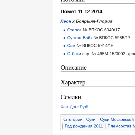
Помет 11.12.2014
Леон
х Боярыня-Глория
Стелла
№ ВПКОС 6040/17
Султан-Байк
№ ВПКОС 5955/17
Сэм
№ ВПКОС 5914/16
С-Лаки
спр. № 495М-15/0002- /ро
Описание
Характер
Ссылки
ХантДогс.Ру
Категории
:
Суки
Суки Московской
Год рождения 2011
Племсостав М