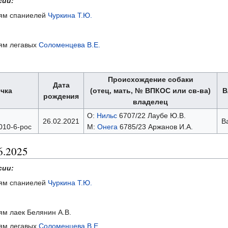
сии:
ниям спаниелей
Чуркина Т.Ю.
иям легавых
Соломенцева В.Е.
Происхождение собаки
Дата
чка
(отец, мать, № ВПКОС или св-ва)
В
рождения
владелец
О:
Нильс
6707/22 Лаубе Ю.В.
26.02.2021
В
010-6-рос
М:
Онега
6785/23 Аржанов И.А.
6.2025
сии:
ниям спаниелей
Чуркина Т.Ю.
иям лаек Белянин А.В.
иям легавых
Соломенцева В.Е.