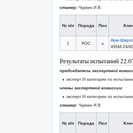
стажер:
Чуркин И.В.
№ п/п
Порода
Пол
Кли
Арм-Шерло
1
РОС
к
495М-24/00
Результаты испытаний 22.0
председатель экспертной комис
эксперт III категории по испыта
члены экспертной комиссии:
эксперт III категории по испытан
стажер:
Чуркин И.В.
№ п/п
Порода
Пол
Кли