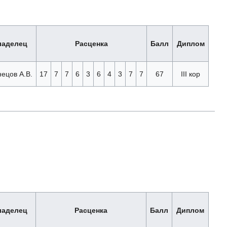
ладелец
Расценка
Балл
Диплом
нецов А.В.
17
7
7
6
3
6
4
3
7
7
67
III кор
ладелец
Расценка
Балл
Диплом