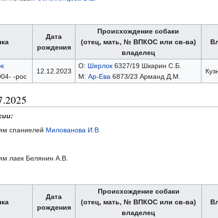
Происхождение собаки
Дата
чка
(отец, мать, № ВПКОС или св-ва)
В
рождения
владелец
к
О:
Шерлок
6327/19 Шкарин C.Б.
12.12.2023
Куз
04- -рос
М:
Ар-Ева
6873/23 Арманд Д.М.
7.2025
сии:
ниям спаниелей
Милованова И.В.
иям лаек Белянин А.В.
Происхождение собаки
Дата
чка
(отец, мать, № ВПКОС или св-ва)
В
рождения
владелец