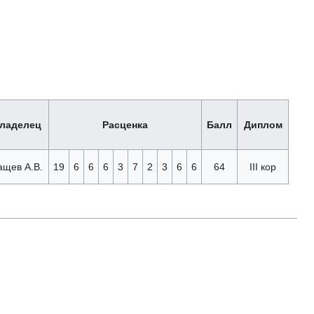
ладелец
Расценка
Балл
Диплом
ащев А.В.
19
6
6
6
3
7
2
3
6
6
64
III кор