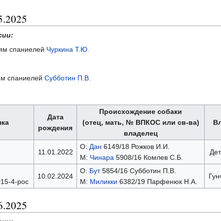
5.2025
сии:
ниям спаниелей
Чуркина Т.Ю.
иям спаниелей
Субботин П.В.
Происхождение собаки
Дата
чка
(отец, мать, № ВПКОС или св-ва)
В
рождения
владелец
О:
Дан
6149/18 Рожков И.И.
11.01.2022
Дет
М:
Чинара
5908/16 Комлев С.Б.
О:
Бут
5854/16 Субботин П.В.
10.02.2024
Гун
15-4-рос
М:
Миликки
6382/19 Парфенюк Н.А.
6.2025