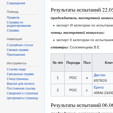
Сокращения
Результаты испытаний 22.0
Помощь
Правила
председатель экспертной комис
Справка по
эксперт III категории по испыта
редактированию
Справка
члены экспертной комиссии:
Навигация
эксперт II категории по испытан
Случайная статья
стажеры:
Соломенцева В.Е.
Свежие правки
Приложение
№ п/п
Порода
Пол
Кли
Инструменты
Ссылки сюда
Связанные правки
Дастин
1
РОС
к
Спецстраницы
6978/24
Версия для печати
Ерита
Постоянная ссылка
2
РОС
с
495М-24/00
Сведения о странице
Цитировать страницу
Результаты испытаний 06.0