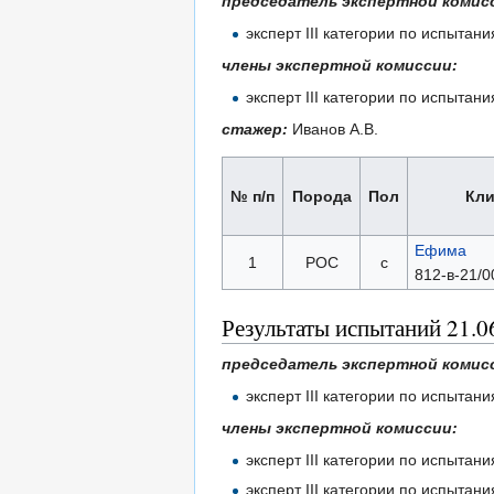
председатель экспертной комис
эксперт III категории по испыта
члены экспертной комиссии:
эксперт III категории по испытан
стажер:
Иванов А.В.
№ п/п
Порода
Пол
Кли
Ефима
1
РОС
с
812-в-21/0
Результаты испытаний 21.0
председатель экспертной комис
эксперт III категории по испыта
члены экспертной комиссии:
эксперт III категории по испытан
эксперт III категории по испытан