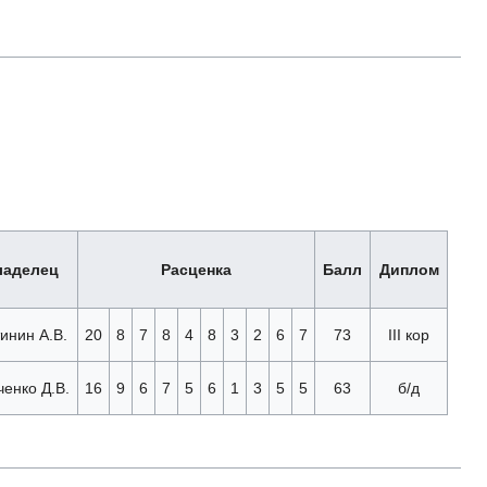
ладелец
Расценка
Балл
Диплом
инин А.В.
20
8
7
8
4
8
3
2
6
7
73
III кор
ченко Д.В.
16
9
6
7
5
6
1
3
5
5
63
б/д