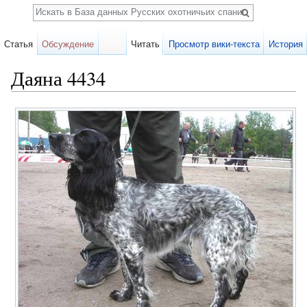
Поиск
Статья
Обсуждение
Читать
Просмотр вики-текста
История
Даяна 4434
Перейти к:
навигация
,
поиск
Карточка
собаки