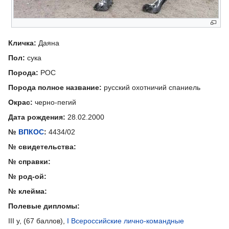
Кличка:
Даяна
Пол:
сука
Порода:
РОС
Порода полное название:
русский охотничий спаниель
Окрас:
черно-пегий
Дата рождения:
28.02.2000
№
ВПКОС
:
4434/02
№ свидетельства:
№ справки:
№ род-ой:
№ клейма:
Полевые дипломы:
III у, (67 баллов),
I Всероссийские лично-командные