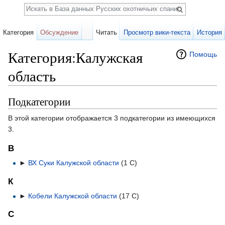
Поиск
Категория
Обсуждение
Читать
Просмотр вики-текста
История
Категория:Калужская
Помощь
область
Перейти к:
навигация
,
поиск
Подкатегории
В этой категории отображается 3 подкатегории из имеющихся
3.
В
►
ВХ Суки Калужской области
‎
(1 С)
К
►
Кобели Калужской области
‎
(17 С)
С