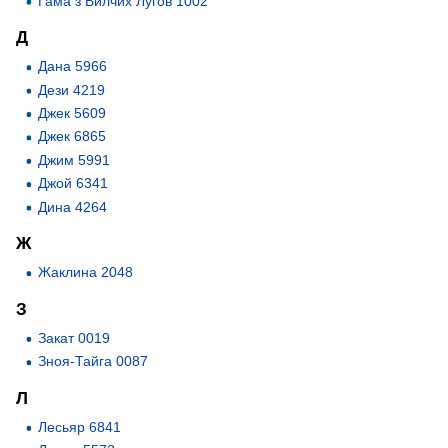
Гама з Вилчих Лугов 1002
Д
Дана 5966
Дези 4219
Джек 5609
Джек 6865
Джим 5991
Джой 6341
Дина 4264
Ж
Жаклина 2048
З
Закат 0019
Зноя-Тайга 0087
Л
Лесьяр 6841