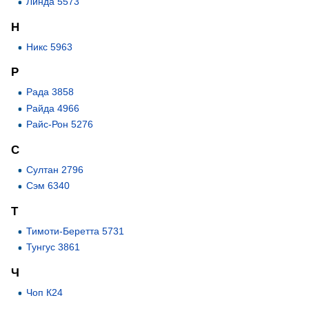
Линда 5573
Н
Никс 5963
Р
Рада 3858
Райда 4966
Райс-Рон 5276
С
Султан 2796
Сэм 6340
Т
Тимоти-Беретта 5731
Тунгус 3861
Ч
Чоп К24