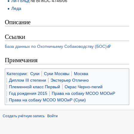
Ли-Гольд
№ ВПКОС 4746/06
Леда
Описание
Ссылки
База данных по Охотничьему Собаководству (БОС)
Примечания
Категории
:
Суки
Суки Москвы
Москва
Диплом III степени
Экстерьер Отлично
Племенной класс Первый
Окрас Черно-пегий
Год рождения 2015
Права на собаку МСОО МООиР
Права на собаку МСОО МООиР (Суки)
Создать учётную запись
Войти