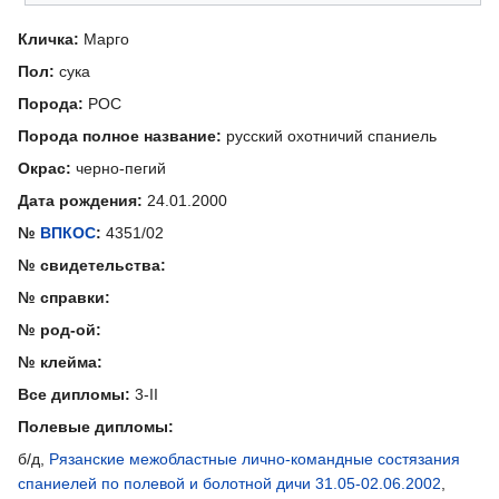
Кличка:
Марго
Пол:
сука
Порода:
РОС
Порода полное название:
русский охотничий спаниель
Окрас:
черно-пегий
Дата рождения:
24.01.2000
№
ВПКОС
:
4351/02
№ свидетельства:
№ справки:
№ род-ой:
№ клейма:
Все дипломы:
3-II
Полевые дипломы:
б/д,
Рязанские межобластные лично-командные состязания
спаниелей по полевой и болотной дичи 31.05-02.06.2002
,