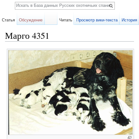
Поиск
Статья
Обсуждение
Читать
Просмотр вики-текста
История
Марго 4351
Перейти к:
навигация
,
поиск
Карточка
собаки