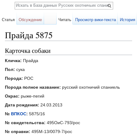
Поиск
Статья
Обсуждение
Читать
Просмотр вики-текста
История
Прайда 5875
Перейти к:
навигация
,
поиск
Карточка собаки
Кличка:
Прайда
Пол:
сука
Порода:
РОС
Порода полное название:
русский охотничий спаниель
Окрас:
рыже-пегий
Дата рождения:
24.03.2013
№
ВПКОС
:
5875/16
№ свидетельства:
495ОиС-793/рос
№ справки:
495М-13/0079-7/рос