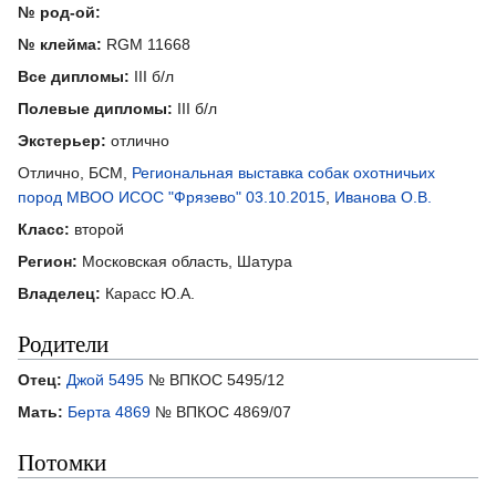
№ род-ой:
№ клейма:
RGM 11668
Все дипломы:
III б/л
Полевые дипломы:
III б/л
Экстерьер:
отлично
Отлично, БСМ,
Региональная выставка собак охотничьих
пород МВОО ИСОС "Фрязево" 03.10.2015
,
Иванова О.В.
Класс:
второй
Регион:
Московская область, Шатура
Владелец:
Карасс Ю.А.
Родители
Отец:
Джой 5495
№ ВПКОС 5495/12
Мать:
Берта 4869
№ ВПКОС 4869/07
Потомки