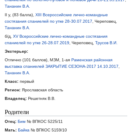
Тананин В.А.
II у, (83 балла),
XIII Всероссийские лично-командные
состязания спаниелей по утке 28-30.07.2017
, Череповец,
Тананин В.А.
б/д,
XV Всероссийские лично-командные состязания
спаниелей по утке 26-28.07.2019
, Череповец,
Трусов В.И.
Экстерьер:
Отлично (101 баллов), МЗМ, 1-ая
Раменская районная
выставка спаниелей ЗАКРЫТИЕ СЕЗОНА-2017 14.10.2017
,
Тананин В.А.
Класс:
первый
Регион:
Ярославская область
Владелец:
Решетняк В.В.
Родители
Отец:
Бим
№ ВПКОС 5225/11
Мать:
Байка
№ ВПКОС 5159/10