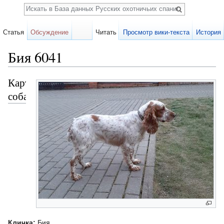
Поиск
Статья
Обсуждение
Читать
Просмотр вики-текста
История
Бия 6041
Перейти к:
навигация
,
поиск
Карточка
собаки
Кличка:
Бия