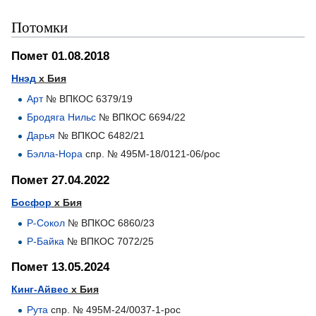
Потомки
Помет 01.08.2018
Ннэд
х Бия
Арт
№ ВПКОС 6379/19
Бродяга Нильс
№ ВПКОС 6694/22
Дарья
№ ВПКОС 6482/21
Бэлла-Нора
спр. № 495М-18/0121-06/рос
Помет 27.04.2022
Босфор
х Бия
Р-Сокол
№ ВПКОС 6860/23
Р-Байка
№ ВПКОС 7072/25
Помет 13.05.2024
Кинг-Айвес
х Бия
Рута
спр. № 495М-24/0037-1-рос