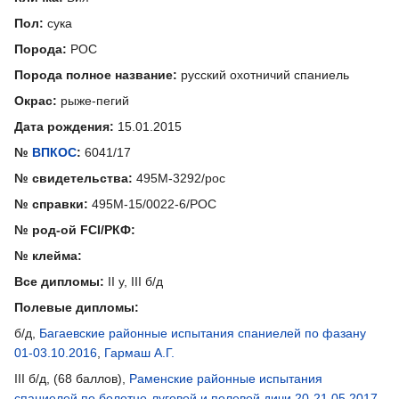
Пол:
сука
Порода:
РОС
Порода полное название:
русский охотничий спаниель
Окрас:
рыже-пегий
Дата рождения:
15.01.2015
№
ВПКОС
:
6041/17
№ свидетельства:
495М-3292/рос
№ справки:
495М-15/0022-6/РОС
№ род-ой FCI/РКФ:
№ клейма:
Все дипломы:
II у, III б/д
Полевые дипломы:
б/д,
Багаевские районные испытания спаниелей по фазану
01-03.10.2016
,
Гармаш А.Г.
III б/д, (68 баллов),
Раменские районные испытания
спаниелей по болотно-луговой и полевой дичи 20-21.05.2017
,