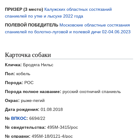
ПРИЗЕР (3 место)
Калужских областных состязаний
спаниелей по утке и лысухе 2022 года
ПОЛЕВОЙ ПОБЕДИТЕЛЬ
Московские областные состязания
спаниелей по болотно-луговой и полевой дичи 02-04.06.2023
Карточка собаки
Кличка:
Бродяга Нильс
Пол:
кобель
Порода:
РОС
Порода полное название:
русский охотничий спаниель
Окрас:
рыже-пегий
Дата рождения:
01.08.2018
№
ВПКОС
:
6694/22
№ свидетельства:
495М-3415/рос
№ справки:
495М-18/0121-4/рос