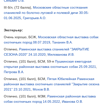
Сенькин О.Б.
III б/л, (72 балла),
Московские областные состязания
спаниелей по болотно-луговой и полевой дичи 30.05-
01.06.2025
,
Григорьев А.О.
Экстерьер:
Очень хорошо, БСЖ,
Московская областная выставка собак
охотничьих пород 08.07.2019
,
Тананин В.А.
Отлично,
Раменская выставка спаниелей "ЗАКРЫТИЕ
СЕЗОНА-2020" 24.10.2020
,
Милованова И.В.
Отлично, (101 балл), БСМ, 59-я
Пушкинская ежегодная
открытая районная выставка охотничьих собак 25.09.2021
,
Петрова В.А.
Отлично, (101 балл), БСМ,
Пятая Юбилейная Раменская
районная выставка охотничьих спаниелей "Закрытие сезона
2021" 23.10.2021
,
Мохов В.В.
Отлично, (101 балл), МЗМ,
Раменская районная выставка
собак охотничьих пород 14.05.2022
,
Иванова О.В.