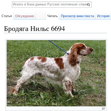
Поиск
Статья
Обсуждение
Читать
Просмотр вики-текста
История
Бродяга Нильс 6694
Перейти к:
навигация
,
поиск