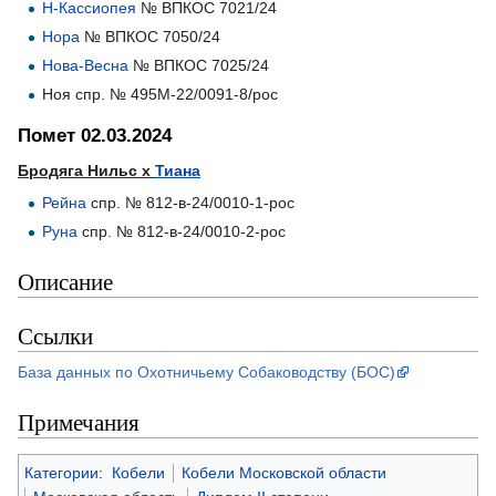
Н-Кассиопея
№ ВПКОС 7021/24
Нора
№ ВПКОС 7050/24
Нова-Весна
№ ВПКОС 7025/24
Ноя спр. № 495М-22/0091-8/рос
Помет 02.03.2024
Бродяга Нильс х
Тиана
Рейна
спр. № 812-в-24/0010-1-рос
Руна
спр. № 812-в-24/0010-2-рос
Описание
Ссылки
База данных по Охотничьему Собаководству (БОС)
Примечания
Категории
:
Кобели
Кобели Московской области