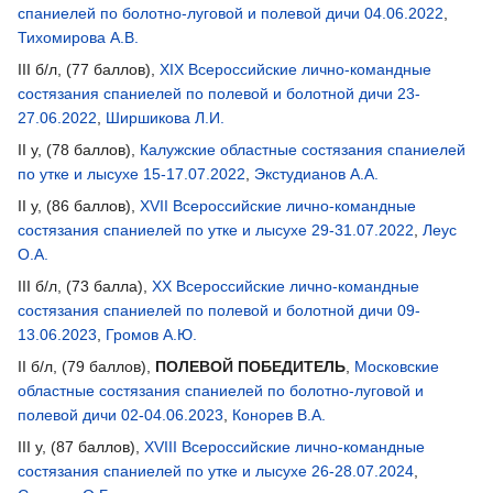
спаниелей по болотно-луговой и полевой дичи 04.06.2022
,
Тихомирова А.В.
III б/л, (77 баллов),
XIX Всероссийские лично-командные
состязания спаниелей по полевой и болотной дичи 23-
27.06.2022
,
Ширшикова Л.И.
II у, (78 баллов),
Калужские областные состязания спаниелей
по утке и лысухе 15-17.07.2022
,
Экстудианов А.А.
II у, (86 баллов),
XVII Всероссийские лично-командные
состязания спаниелей по утке и лысухе 29-31.07.2022
,
Леус
О.А.
III б/л, (73 балла),
XX Всероссийские лично-командные
состязания спаниелей по полевой и болотной дичи 09-
13.06.2023
,
Громов А.Ю.
II б/л, (79 баллов),
ПОЛЕВОЙ ПОБЕДИТЕЛЬ
,
Московские
областные состязания спаниелей по болотно-луговой и
полевой дичи 02-04.06.2023
,
Конорев В.А.
III у, (87 баллов),
XVIII Всероссийские лично-командные
состязания спаниелей по утке и лысухе 26-28.07.2024
,