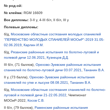
№ род-ой:
№ клейма:
RGM 16609
Все дипломы:
3-II у, 4-III б/л, II б/л, III у
Полевые дипломы:
б/д,
Московские областные состязания молодых спаниелей
“ПЕРВЕНСТВО МОЛОДЫХ СПАНИЕЛЕЙ МООиР”-2019 31.05-
02.06.2019
,
Карлин И.М.
б/д,
Рязанские районные испытания по болотно-луговой и
полевой дичи 12.06.2021
,
Кузнецов Д.Д.
III б/л, (71 баллов),
Орехово-Зуевские районные испытания
спаниелей по болотно-луговой дичи 03.07.2021
,
Тананин В.А.
II у, (73 балла),
Орехово-Зуевские районные испытания
спаниелей по утке и лысухе 08.08.2021
,
Тананин В.А.
б/д,
Московские областные состязания спаниелей по болотно-
луговой и полевой дичи 21-22.05.2022
, Чемпионат
МООиР-2022,
Косов С.В.
II б/л, (79 баллов),
Раменские районные испытания