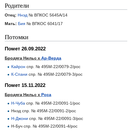
Родители
Отец:
Ннэд
№ ВПКОС 5645А/14
Мать:
Бия
№ ВПКОС 6041/17
Потомки
Помет 26.09.2022
Бродяга Нильс х
Ар-Верда
Кайрон
спр. № 495М-22/0079-2/рос
К-Спани
спр. № 495М-22/0079-3/рос
Помет 15.11.2022
Бродяга Нильс х
Роса
Н-Чуба
cпр. № 495М-22/0091-1/рос
Ннэд спр. № 495М-22/0091-2/рос
Н-Джони
спр. № 495М-22/0091-3/рос
Н-Буч спр. № 495М-22/0091-4/рос