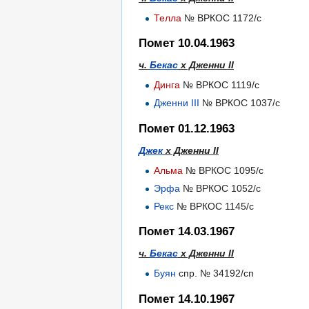
Телла
№ ВРКОС 1172/с
Помет 10.04.1963
ч.
Бекас
х Дженни II
Динга
№ ВРКОС 1119/с
Дженни III
№ ВРКОС 1037/с
Помет 01.12.1963
Джек
х Дженни II
Альма
№ ВРКОС 1095/с
Эрфа
№ ВРКОС 1052/с
Рекс
№ ВРКОС 1145/с
Помет 14.03.1967
ч.
Бекас
х Дженни II
Буян
спр. № 34192/сп
Помет 14.10.1967