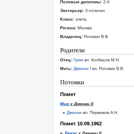
Полевые дипломы:
2-II
Экстерьер:
3-отлично
Класс:
элита
Регион:
Москва
Владелец:
Рогожин В.В.
Родители
Отец:
Грим
вл. Колбасов М.Н.
Мать:
Дженни I
вл. Рогожин В.В.
Потомки
Помет
Мир
х Дженни II
Дженни
вл. Пермиков А.Н.
Помет 10.09.1962
ч.
Бекас
х Дженни II