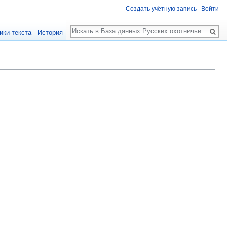
Создать учётную запись
Войти
Поиск
ики-текста
История