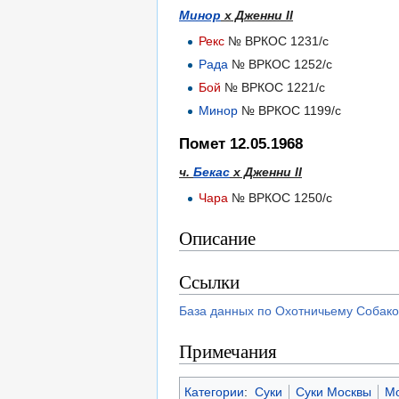
Минор
х Дженни II
Рекс
№ ВРКОС 1231/с
Рада
№ ВРКОС 1252/с
Бой
№ ВРКОС 1221/с
Минор
№ ВРКОС 1199/с
Помет 12.05.1968
ч.
Бекас
х Дженни II
Чара
№ ВРКОС 1250/с
Описание
Ссылки
База данных по Охотничьему Собако
Примечания
Категории
:
Суки
Суки Москвы
Мо