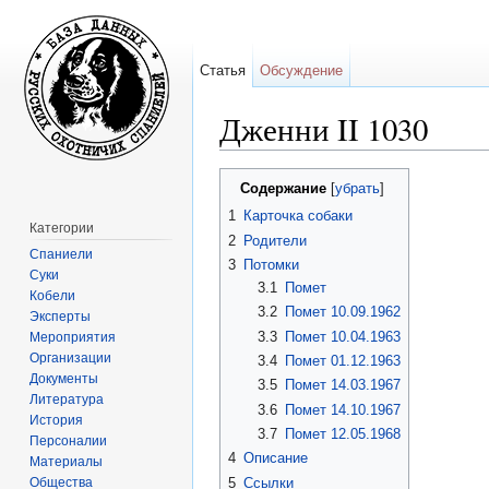
Статья
Обсуждение
Дженни II 1030
Перейти к:
навигация
,
поиск
Содержание
[
убрать
]
1
Карточка собаки
Категории
2
Родители
Спаниели
3
Потомки
Суки
3.1
Помет
Кобели
3.2
Помет 10.09.1962
Эксперты
3.3
Помет 10.04.1963
Мероприятия
Организации
3.4
Помет 01.12.1963
Документы
3.5
Помет 14.03.1967
Литература
3.6
Помет 14.10.1967
История
3.7
Помет 12.05.1968
Персоналии
4
Описание
Материалы
Общества
5
Ссылки