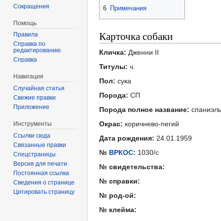
Сокращения
6
Примечания
Помощь
Карточка собаки
Правила
Справка по
редактированию
Кличка:
Дженни II
Справка
Титулы:
ч.
Навигация
Пол:
сука
Случайная статья
Порода:
СП
Свежие правки
Приложение
Порода полное название:
спаниэл
Окрас:
коричнево-пегий
Инструменты
Ссылки сюда
Дата рождения:
24.01.1959
Связанные правки
№
ВРКОС
:
1030/с
Спецстраницы
Версия для печати
№ свидетельства:
Постоянная ссылка
№ справки:
Сведения о странице
Цитировать страницу
№ род-ой:
№ клейма: