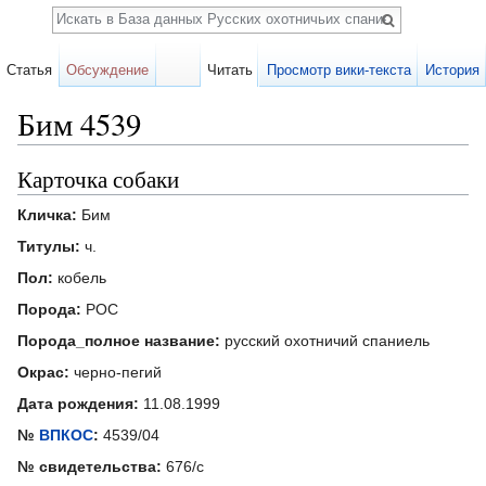
Поиск
Статья
Обсуждение
Читать
Просмотр вики-текста
История
Бим 4539
Перейти к:
навигация
,
поиск
Карточка собаки
Кличка:
Бим
Титулы:
ч.
Пол:
кобель
Порода:
РОС
Порода_полное название:
русский охотничий спаниель
Окрас:
черно-пегий
Дата рождения:
11.08.1999
№
ВПКОС
:
4539/04
№ свидетельства:
676/с