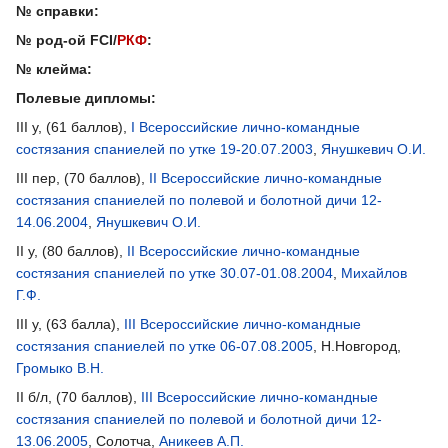
№ справки:
№ род-ой FCI/
РКФ
:
№ клейма:
Полевые дипломы:
III у, (61 баллов),
I Всероссийские лично-командные
состязания спаниелей по утке 19-20.07.2003
,
Янушкевич О.И.
III пер, (70 баллов),
II Всероссийские лично-командные
состязания спаниелей по полевой и болотной дичи 12-
14.06.2004
,
Янушкевич О.И.
II у, (80 баллов),
II Всероссийские лично-командные
состязания спаниелей по утке 30.07-01.08.2004
,
Михайлов
Г.Ф.
III у, (63 балла),
III Всероссийские лично-командные
состязания спаниелей по утке 06-07.08.2005
, Н.Новгород,
Громыко В.Н.
II б/л, (70 баллов),
III Всероссийские лично-командные
состязания спаниелей по полевой и болотной дичи 12-
13.06.2005
, Солотча,
Аникеев А.П.