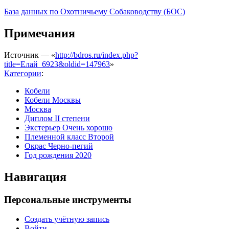
База данных по Охотничьему Собаководству (БОС)
Примечания
Источник — «
http://bdros.ru/index.php?
title=Елай_6923&oldid=147963
»
Категории
:
Кобели
Кобели Москвы
Москва
Диплом II степени
Экстерьер Очень хорошо
Племенной класс Второй
Окрас Черно-пегий
Год рождения 2020
Навигация
Персональные инструменты
Создать учётную запись
Войти