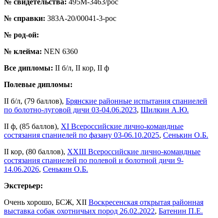
№ свидетельства:
495М-3463/рос
№ справки:
383А-20/00041-3-рос
№ род-ой:
№ клейма:
NEN 6360
Все дипломы:
II б/л, II кор, II ф
Полевые дипломы:
II б/л, (79 баллов),
Брянские районные испытания спаниелей
по болотно-луговой дичи 03-04.06.2023
,
Шилкин А.Ю.
II ф, (85 баллов),
XI Всероссийские лично-командные
состязания спаниелей по фазану 03-06.10.2025
,
Сенькин О.Б.
II кор, (80 баллов),
XXIII Всероссийские лично-командные
состязания спаниелей по полевой и болотной дичи 9-
14.06.2026
,
Сенькин О.Б.
Экстерьер:
Очень хорошо, БСЖ, XII
Воскресенская открытая районная
выставка собак охотничьих пород 26.02.2022
,
Батенин П.Е.