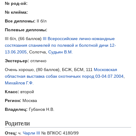
№ род-ой:
№ клейма:
Все дипломы:
II б/л
Полевые дипломы:
III б/л, (66 баллов)
III Всероссийские лично-командные
состязания спаниелей по полевой и болотной дичи 12-
13.06.2005
, Солотча,
Судьин В.М.
Экстерьер:
отлично
Очень хорошо, (80 баллов), БСЖ, БСМ, 111
Московская
областная выставка собак охотничьих пород 03-04.07.2004
,
Михайлов Г.Ф.
Класс:
второй
Регион:
Москва
Владелец:
Губанов Н.В.
Родители
Отец:
ч.
Чарли III
№ ВПКОС 4180/99