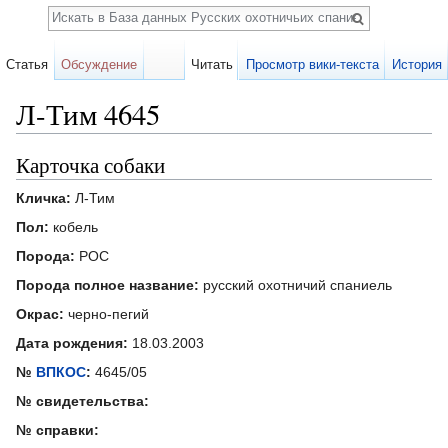
Поиск
Статья
Обсуждение
Читать
Просмотр вики-текста
История
Л-Тим 4645
Перейти к:
навигация
,
поиск
Карточка собаки
Кличка:
Л-Тим
Пол:
кобель
Порода:
РОС
Порода полное название:
русский охотничий спаниель
Окрас:
черно-пегий
Дата рождения:
18.03.2003
№
ВПКОС
:
4645/05
№ свидетельства:
№ справки: