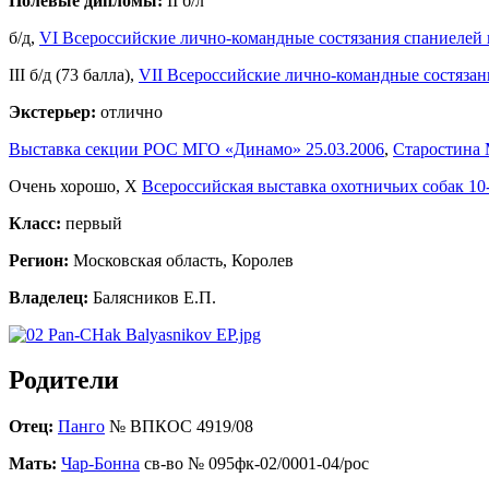
Полевые дипломы:
II б/л
б/д,
VI Всероссийские лично-командные состязания спаниелей 
III б/д (73 балла),
VII Всероссийские лично-командные состязан
Экстерьер:
отлично
Выставка секции РОС МГО «Динамо» 25.03.2006
,
Старостина 
Очень хорошо, X
Всероссийская выставка охотничьих собак 10
Класс:
первый
Регион:
Московская область, Королев
Владелец:
Балясников Е.П.
Родители
Отец:
Панго
№ ВПКОС 4919/08
Мать:
Чар-Бонна
св-во № 095фк-02/0001-04/рос