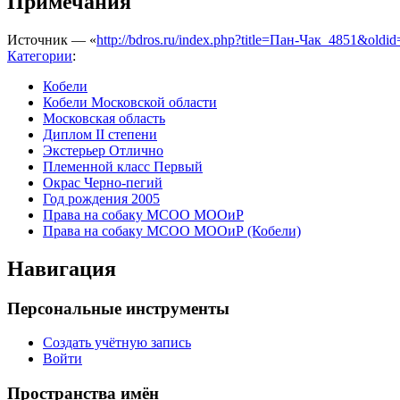
Примечания
Источник — «
http://bdros.ru/index.php?title=Пан-Чак_4851&oldi
Категории
:
Кобели
Кобели Московской области
Московская область
Диплом II степени
Экстерьер Отлично
Племенной класс Первый
Окрас Черно-пегий
Год рождения 2005
Права на собаку МСОО МООиР
Права на собаку МСОО МООиР (Кобели)
Навигация
Персональные инструменты
Создать учётную запись
Войти
Пространства имён