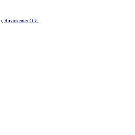
а,
Янушкевич О.И.