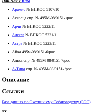
Пан-Чак х
Инга
Арамис
№ ВПКОС 5107/10
Аскольд спр. № 495М-08/0151- /рос
Арчи
№ ВПКОС 5222/11
Алекса
№ ВПКОС 5221/11
Астра
№ ВПКОС 5223/11
Айка 495м-08/0151-6/рос
Алька спр. № 495М-08/0151-7/рос
А-Тина
спр. № 495М-08/0151- /рос
Описание
Ссылки
База данных по Охотничьему Собаководству (БОС)