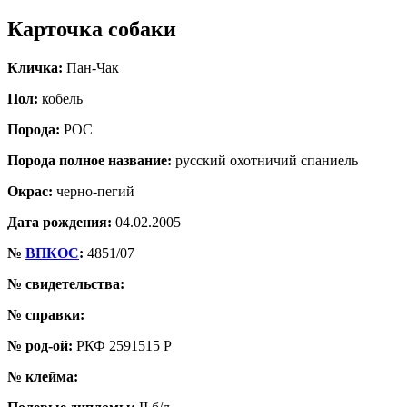
Карточка собаки
Кличка:
Пан-Чак
Пол:
кобель
Порода:
РОС
Порода полное название:
русский охотничий спаниель
Окрас:
черно-пегий
Дата рождения:
04.02.2005
№
ВПКОС
:
4851/07
№ свидетельства:
№ справки:
№ род-ой:
РКФ 2591515 Р
№ клейма: