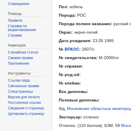
Сокращения
Пол:
кобель
Помощь
Порода:
РОС
Правила
Порода полное название:
русский 
Справка по
редактированию
Окрас:
черно-пегий
Справка
Дата рождения:
23.05.1985
Навигация
№
ВПКОС
:
2607/с
Случайная статья
№ свидетельства:
М-2000/сп
Свежие правки
Приложение
№ справки:
Инструменты
№ род-ой:
Ссылки сюда
№ клейма:
Связанные правки
Все дипломы:
Спецстраницы
Версия для печати
Полевые дипломы:
Постоянная ссылка
Сведения о странице
б/д,
Московские областные межпород
Цитировать страницу
Экстерьер:
отлично
Отлично, (110 баллов), БЗМ, 59
Моск