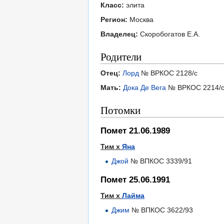
Класс:
элита
Регион:
Москва
Владелец:
Скоробогатов Е.А.
Родители
Отец:
Лорд
№ ВРКОС 2128/с
Мать:
Дока Де Вега
№ ВРКОС 2214/
Потомки
Помет 21.06.1989
Тим х
Яна
Джой
№ ВПКОС 3339/91
Помет 25.06.1991
Тим х
Лайма
Джим
№ ВПКОС 3622/93