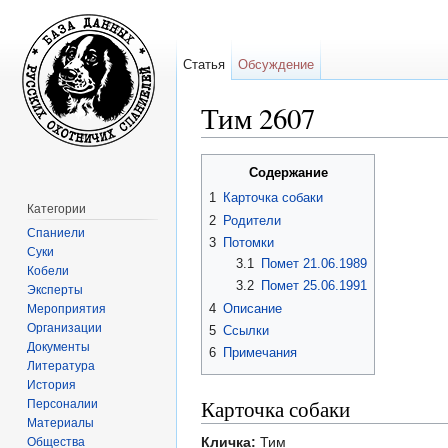
Статья
Обсуждение
Тим 2607
Перейти к:
навигация
,
поиск
Содержание
1
Карточка собаки
Категории
2
Родители
Спаниели
3
Потомки
Суки
3.1
Помет 21.06.1989
Кобели
3.2
Помет 25.06.1991
Эксперты
4
Описание
Мероприятия
Организации
5
Ссылки
Документы
6
Примечания
Литература
История
Карточка собаки
Персоналии
Материалы
Кличка:
Тим
Общества