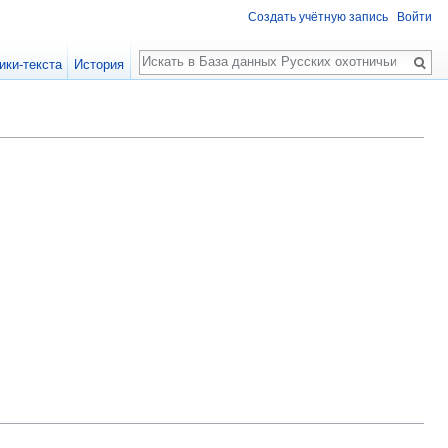
Создать учётную запись
Войти
Поиск
ики-текста
История