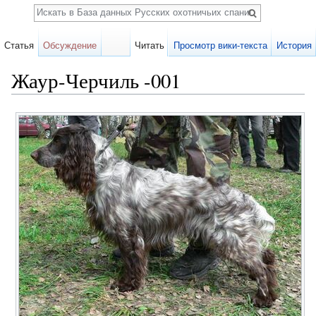
Поиск
Статья
Обсуждение
Читать
Просмотр вики-текста
История
Жаур-Черчиль -001
Перейти к:
навигация
,
поиск
Карточка
собаки