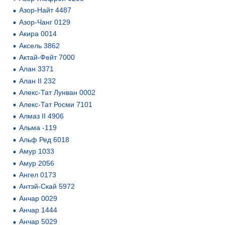
Азор-Найт 4487
Азор-Чанг 0129
Акира 0014
Аксель 3862
Актай-Фейт 7000
Алан 3371
Алан II 232
Алекс-Тат Лунван 0002
Алекс-Тат Росми 7101
Алмаз II 4906
Альма -119
Альф Ред 6018
Амур 1033
Амур 2056
Ангел 0173
Антэй-Скай 5972
Анчар 0029
Анчар 1444
Анчар 5029