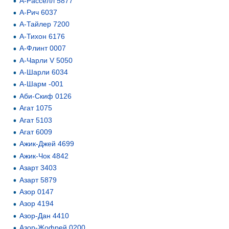
А-Расселл 5877
А-Рич 6037
А-Тайлер 7200
А-Тихон 6176
А-Флинт 0007
А-Чарли V 5050
А-Шарли 6034
А-Шарм -001
Аби-Скиф 0126
Агат 1075
Агат 5103
Агат 6009
Ажик-Джей 4699
Ажик-Чок 4842
Азарт 3403
Азарт 5879
Азор 0147
Азор 4194
Азор-Дан 4410
Азор-Жофрей 0200