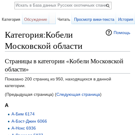
Поиск
Категория
Обсуждение
Читать
Просмотр вики-текста
История
Категория:Кобели
Помощь
Московской области
Перейти к:
навигация
,
поиск
Страницы в категории «Кобели Московской
области»
Показано 200 страниц из 950, находящихся в данной
категории.
(Предыдущая страница) (
Следующая страница
)
А
А-Бим 6174
А-Бэст-Джин 6066
А-Нокс 6936