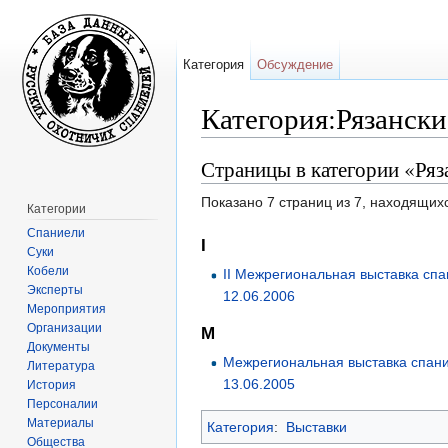
Категория
Обсуждение
Категория:Рязански
Перейти к:
навигация
,
поиск
Страницы в категории «Ряз
Показано 7 страниц из 7, находящихс
Категории
Спаниели
I
Суки
Кобели
II Межрегиональная выставка спа
Эксперты
12.06.2006
Мероприятия
Организации
М
Документы
Межрегиональная выставка спани
Литература
13.06.2005
История
Персоналии
Материалы
Категория
:
Выставки
Общества