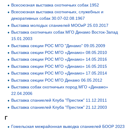
Всесоюзная выставка охотничьих собак 1952
Всесоюзная выставка охотничьих, служебных и
декоративных собак 30.07-02.08.1967
Выставка молодых спаниелей МООиР 25.03.2017
Выставка охотничьих собак МГО Динамо Восток-Запад
15.01.2003
Выставка секции РОС МГО "Динамо" 09.05.2009
Выставка секции РОС МГО «Динамо» 08.05.2010
Выставка секции РОС МГО «Динамо» 14.05.2016
Выставка секции РОС МГО «Динамо» 16.05.2015
Выставка секции РОС МГО «Динамо» 17.05.2014
Выставка секции РОС МГО Динамо 06.05.2012
Выставка собак охотничьих пород МГО «Динамо»
22.04.2006
Выставка спаниелей Клуба "Престиж" 11.12.2011
Выставка спаниелей Клуба "Престиж" 21.12.2003
Г
Гомельская межрайонная выводка спаниелей БООР 2023