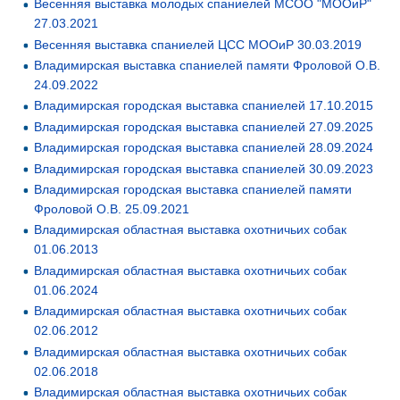
Весенняя выставка молодых спаниелей МСОО "МООиР"
27.03.2021
Весенняя выставка спаниелей ЦСС МООиР 30.03.2019
Владимирская выставка спаниелей памяти Фроловой О.В.
24.09.2022
Владимирская городская выставка спаниелей 17.10.2015
Владимирская городская выставка спаниелей 27.09.2025
Владимирская городская выставка спаниелей 28.09.2024
Владимирская городская выставка спаниелей 30.09.2023
Владимирская городская выставка спаниелей памяти
Фроловой О.В. 25.09.2021
Владимирская областная выставка охотничьих собак
01.06.2013
Владимирская областная выставка охотничьих собак
01.06.2024
Владимирская областная выставка охотничьих собак
02.06.2012
Владимирская областная выставка охотничьих собак
02.06.2018
Владимирская областная выставка охотничьих собак