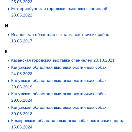
25.06.2023
Екатеринбургская городская выставка спаниелей
28.05.2022
И
Ивановская областная выставка охотничьих собак
13.05.2017
К
Казанская городская выставка спаниелей 23.10.2021
Калужская областная выставка охотничьих собак
24.06.2023
Калужская областная выставка охотничьих собак
29.06.2019
Калужская областная выставка охотничьих собак
29.06.2024
Калужская областная выставка охотничьих собак
30.06.2018
Кемеровская областная выставка собак охотничьих пород
15.06.2024