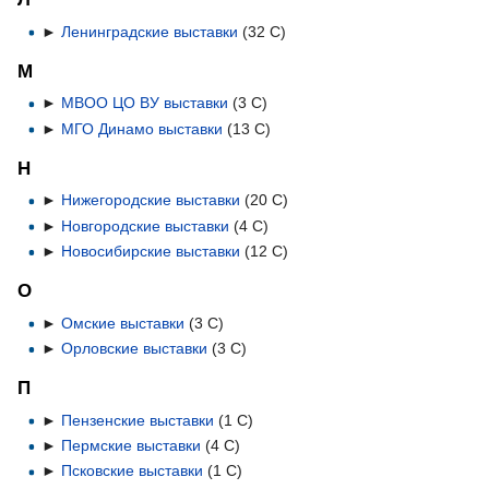
►
Ленинградские выставки
‎
(32 С)
М
►
МВОО ЦО ВУ выставки
‎
(3 С)
►
МГО Динамо выставки
‎
(13 С)
Н
►
Нижегородские выставки
‎
(20 С)
►
Новгородские выставки
‎
(4 С)
►
Новосибирские выставки
‎
(12 С)
О
►
Омские выставки
‎
(3 С)
►
Орловские выставки
‎
(3 С)
П
►
Пензенские выставки
‎
(1 С)
►
Пермские выставки
‎
(4 С)
►
Псковские выставки
‎
(1 С)