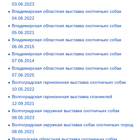
03.06.2023
Владимирская областная выставка охотничьих собак
04.06.2022
Владимирская областная выставка охотничьих собак
05.06.2021
Владимирская областная выставка охотничьих собак
06.06.2015
Владимирская областная выставка охотничьих собак
07.06.2014
Владимирская областная выставка охотничьих собак
07.06.2025
Волгоградская гарнизонная выставка охотничьих собак
10.05.2022
Волгоградская гарнизонная выставка спаниелей
12.09.2021
Волгоградская окружная выставка охотничьих собак
08.05.2023
Волгоградская окружная выставка собак охотничьих пород
08.05.2021
Вологодская областная выставка охотничьих собак