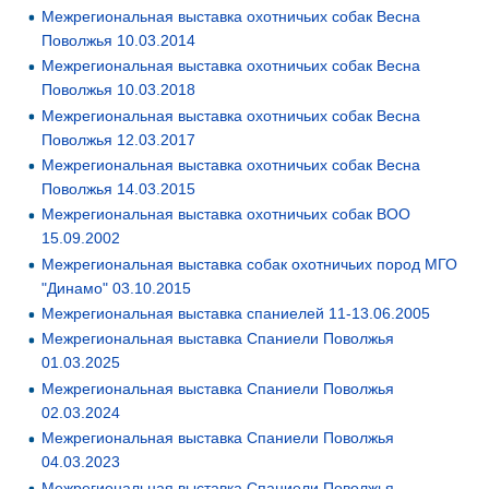
Межрегиональная выставка охотничьих собак Весна
Поволжья 10.03.2014
Межрегиональная выставка охотничьих собак Весна
Поволжья 10.03.2018
Межрегиональная выставка охотничьих собак Весна
Поволжья 12.03.2017
Межрегиональная выставка охотничьих собак Весна
Поволжья 14.03.2015
Межрегиональная выставка охотничьих собак ВОО
15.09.2002
Межрегиональная выставка собак охотничьих пород МГО
"Динамо" 03.10.2015
Межрегиональная выставка спаниелей 11-13.06.2005
Межрегиональная выставка Спаниели Поволжья
01.03.2025
Межрегиональная выставка Спаниели Поволжья
02.03.2024
Межрегиональная выставка Спаниели Поволжья
04.03.2023
Межрегиональная выставка Спаниели Поволжья