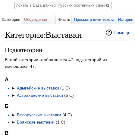
Поиск
Категория
Обсуждение
Читать
Просмотр вики-текста
История
Категория:Выставки
Помощь
Перейти к:
навигация
,
поиск
Подкатегории
В этой категории отображается 47 подкатегорий из
имеющихся 47.
А
►
Адыгейские выставки
‎
(1 С)
►
Астраханские выставки
‎
(6 С)
Б
►
Белорусские выставки
‎
(4 С)
►
Брянские выставки
‎
(1 С)
В