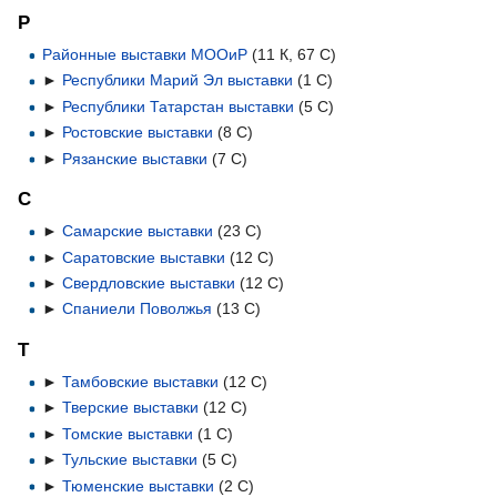
Р
Районные выставки МООиР
‎
(11 К, 67 С)
►
Республики Марий Эл выставки
‎
(1 С)
►
Республики Татарстан выставки
‎
(5 С)
►
Ростовские выставки
‎
(8 С)
►
Рязанские выставки
‎
(7 С)
С
►
Самарские выставки
‎
(23 С)
►
Саратовские выставки
‎
(12 С)
►
Свердловские выставки
‎
(12 С)
►
Спаниели Поволжья
‎
(13 С)
Т
►
Тамбовские выставки
‎
(12 С)
►
Тверские выставки
‎
(12 С)
►
Томские выставки
‎
(1 С)
►
Тульские выставки
‎
(5 С)
►
Тюменские выставки
‎
(2 С)