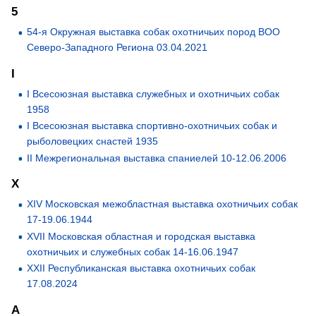
5
54-я Окружная выставка собак охотничьих пород ВОО
Северо-Западного Региона 03.04.2021
I
I Всесоюзная выставка служебных и охотничьих собак
1958
I Всесоюзная выставка спортивно-охотничьих собак и
рыболовецких снастей 1935
II Межрегиональная выставка спаниелей 10-12.06.2006
X
XIV Московская межобластная выставка охотничьих собак
17-19.06.1944
XVII Московская областная и городская выставка
охотничьих и служебных собак 14-16.06.1947
XXII Республиканская выставка охотничьих собак
17.08.2024
А