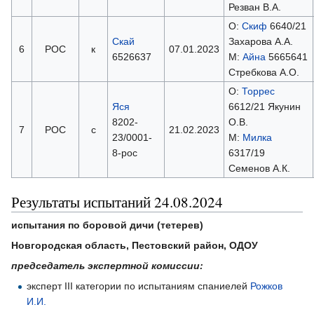
Резван В.А.
О:
Скиф
6640/21
Скай
Захарова А.А.
6
РОС
к
07.01.2023
6526637
М:
Айна
5665641
Стребкова А.О.
О:
Торрес
Яся
6612/21 Якунин
8202-
О.В.
7
РОС
с
21.02.2023
23/0001-
М:
Милка
8-рос
6317/19
Семенов А.К.
Результаты испытаний 24.08.2024
испытания по боровой дичи (тетерев)
Новгородская область, Пестовский район, ОДОУ
председатель экспертной комиссии:
эксперт III категории по испытаниям спаниелей
Рожков
И.И.