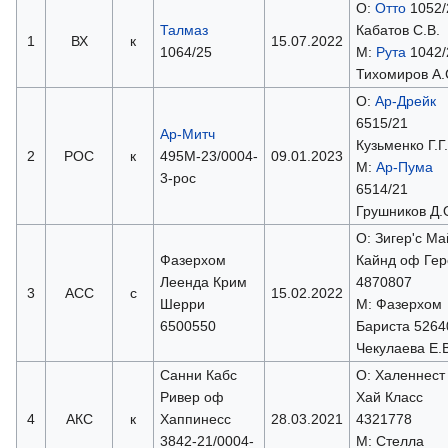
О:
Отто
1052/
Талмаз
Кабатов С.В.
1
ВХ
к
15.07.2022
1064/25
М:
Рута
1042/
Тихомиров А.
О:
Ар-Дрейк
6515/21
Ар-Митч
Кузьменко Г.Г.
2
РОС
к
495М-23/0004-
09.01.2023
М:
Ар-Пума
3-рос
6514/21
Грушников Д.
О: Зигер'с Ма
Фазерхом
Кайнд оф Гер
Леенда Крим
4870807
3
АСС
с
15.02.2022
Шерри
М: Фазерхом
6500550
Бариста 5264
Чекулаева Е.В
Санни Кабс
О: Халеннест
Ривер оф
Хай Класс
4
АКС
к
Хаппинесс
28.03.2021
4321778
3842-21/0004-
М: Стелла