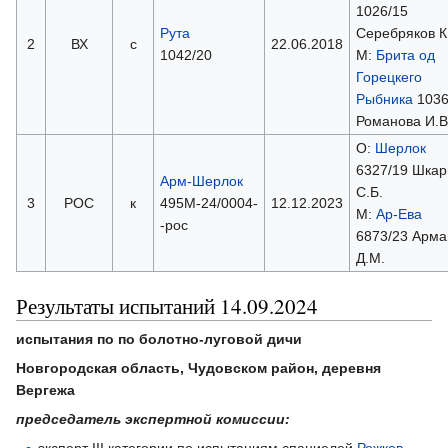
1026/15
Рута
Серебряков К
2
ВХ
с
22.06.2018
1042/20
М:
Брита од
Горецкего
Рыбника
1036
Романова И.В
О:
Шерлок
6327/19 Шкар
Арм-Шерлок
C.Б.
3
РОС
к
495М-24/0004-
12.12.2023
М:
Ар-Ева
-рос
6873/23 Арма
Д.М.
Результаты испытаний 14.09.2024
испытания по по болотно-луговой дичи
Новгородская область, Чудовском район, деревня
Вергежа
председатель экспертной комиссии:
эксперт III категории по испытаниям спаниелей
Рожков