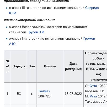
председатель экспертной комиссии:
эксперт III категории по испытаниям спаниелей
Свирида
Ю.М.
члены экспертной комиссии:
эксперт Всероссийской категории по испытаниям
спаниелей
Трусов В.И.
эксперт I категории по испытаниям спаниелей
Громов
А.Ю.
Происхожде
собаки
№
Дата
(отец, мать
п/
Порода
Пол
Кличка
рождения
ВПКОС или 
п
ва)
владелец
О:
Отто
1052/
Талмаз
Кабатов С.В.
1
ВХ
к
15.07.2022
1064/25
М:
Рута
1042/
Тихомиров А.