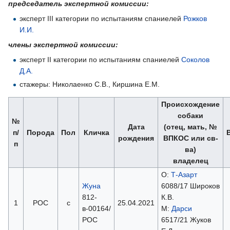
председатель экспертной комиссии:
эксперт III категории по испытаниям спаниелей
Рожков
И.И.
члены экспертной комиссии:
эксперт II категории по испытаниям спаниелей
Соколов
Д.А.
стажеры: Николаенко С.В., Киршина Е.М.
Происхождение
собаки
№
Дата
(отец, мать, №
п/
Порода
Пол
Кличка
рождения
ВПКОС или св-
п
ва)
владелец
О:
Т-Азарт
Жуна
6088/17 Широков
812-
К.В.
1
РОС
с
25.04.2021
в-00164/
М:
Дарси
РОС
6517/21 Жуков