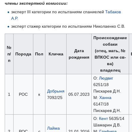
члены экспертной комиссии:
эксперт III категории по испытаниям спаниелей
Табаков
А.Р.
эксперт стажер категории по испытаниям Николаенко С.В.
Происхождение
собаки
№
Дата
(отец, мать, №
п/
Порода
Пол
Кличка
рождения
ВПКОС или св-
п
ва)
владелец
О:
Людвиг
6251/18
Добрыня
Пискарев Д.Н.
1
РОС
к
05.07.2023
7092/25
М:
Ханна
6147/18
Пискарев Д.Н.
О:
Кент
5635/14
Шамарин Д.В.
Лайма
2
РОС
с
21.01.2016
М:
Глафира