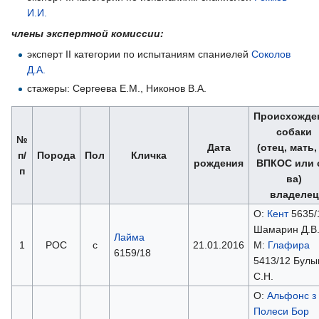
И.И.
члены экспертной комиссии:
эксперт II категории по испытаниям спаниелей
Соколов
Д.А.
стажеры: Сергеева Е.М., Никонов В.А.
Происхожде
собаки
№
Дата
(отец, мать
п/
Порода
Пол
Кличка
рождения
ВПКОС или 
п
ва)
владелец
О:
Кент
5635/
Шамарин Д.В
Лайма
1
РОС
с
21.01.2016
М:
Глафира
6159/18
5413/12 Булы
С.Н.
О:
Альфонс з
Полеси Бор