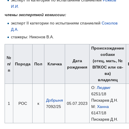
И.И.
члены экспертной комиссии:
эксперт II категории по испытаниям спаниелей
Соколов
Д.А.
стажеры: Никонов В.А.
Происхождение
собаки
№
Дата
(отец, мать, №
п/
Порода
Пол
Кличка
рождения
ВПКОС или св-
п
ва)
владелец
О:
Людвиг
6251/18
Добрыня
Пискарев Д.Н.
1
РОС
к
05.07.2023
7092/25
М:
Ханна
6147/18
Пискарев Д.Н.