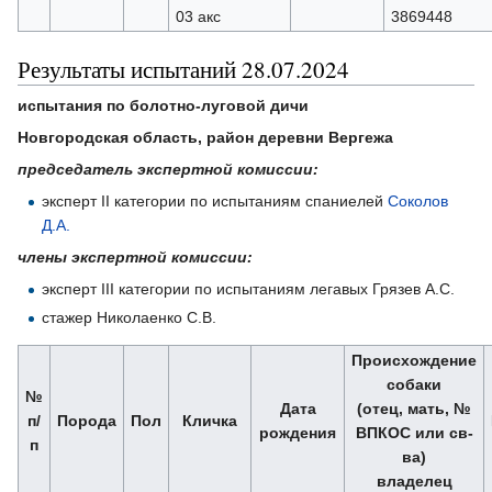
03 акс
3869448
Результаты испытаний 28.07.2024
испытания по болотно-луговой дичи
Новгородская область, район деревни Вергежа
председатель экспертной комиссии:
эксперт II категории по испытаниям спаниелей
Соколов
Д.А.
члены экспертной комиссии:
эксперт III категории по испытаниям легавых Грязев А.С.
стажер Николаенко С.В.
Происхождение
собаки
№
Дата
(отец, мать, №
п/
Порода
Пол
Кличка
рождения
ВПКОС или св-
п
ва)
владелец