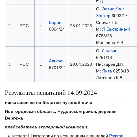
Е.Д.
О:
Элвис Кинг
Хантер
6002/17
Барон
Спичак Г.В.
2
РОС
к
25.01.2023
6964/24
М:
Я Быстрина-II
6788/23
Мошнина Е.В.
О:
Людвиг
6251/18
Альфа
3
РОС
с
20.04.2020
Пискарев Д.Н.
6701/22
М:
Янта
6253/18
Литвинов К.В.
Результаты испытаний 14.09.2024
испытания по по болотно-луговой дичи
Новгородская область, Чудовском район, деревня
Вергежа
председатель экспертной комиссии:
эксперт III категории по испытаниям спаниелей
Рожков