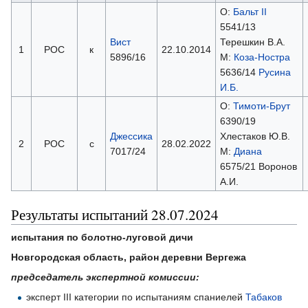
О:
Бальт II
5541/13
Вист
Терешкин В.А.
1
РОС
к
22.10.2014
5896/16
М:
Коза-Ностра
5636/14
Русина
И.Б.
О:
Тимоти-Брут
6390/19
Джессика
Хлестаков Ю.В.
2
РОС
с
28.02.2022
7017/24
М:
Диана
6575/21 Воронов
А.И.
Результаты испытаний 28.07.2024
испытания по болотно-луговой дичи
Новгородская область, район деревни Вергежа
председатель экспертной комиссии:
эксперт III категории по испытаниям спаниелей
Табаков