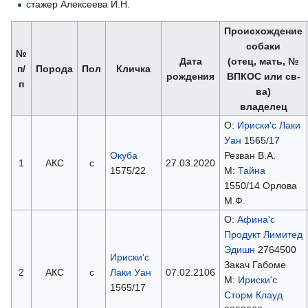
стажер Алексеева И.Н.
Происхождение
собаки
№
Дата
(отец, мать, №
п/
Порода
Пол
Кличка
рождения
ВПКОС или св-
п
ва)
владелец
О:
Ириски'с Лаки
Уан
1565/17
Окуба
Резван В.А.
1
АКС
с
27.03.2020
1575/22
М:
Тайна
1550/14 Орлова
М.Ф.
О:
Афина'с
Продукт Лимитед
Эдишн
2764500
Ириски'с
Закач Габоме
2
АКС
с
Лаки Уан
07.02.2106
М:
Ириски'с
1565/17
Сторм Клауд