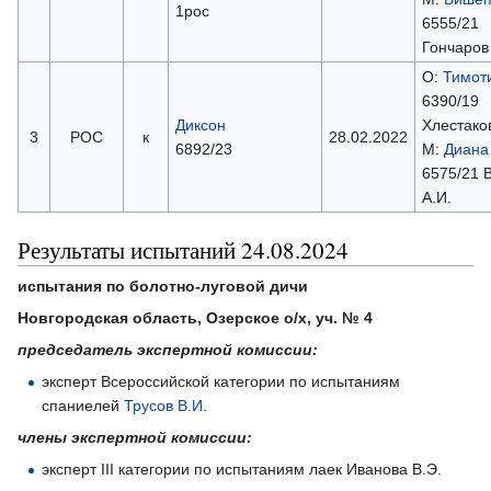
1рос
6555/21
Гончаров 
О:
Тимот
6390/19
Диксон
Хлестако
3
РОС
к
28.02.2022
6892/23
М:
Диана
6575/21 
А.И.
Результаты испытаний 24.08.2024
испытания по болотно-луговой дичи
Новгородская область, Озерское о/х, уч. № 4
председатель экспертной комиссии:
эксперт Всероссийской категории по испытаниям
спаниелей
Трусов В.И.
члены экспертной комиссии:
эксперт III категории по испытаниям лаек Иванова В.Э.