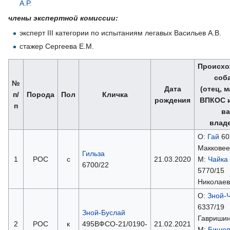
А.Р.
члены экспертной комиссии:
эксперт III категории по испытаниям легавых Васильев А.В.
стажер Сергеева Е.М.
Происхо
соб
№
Дата
(отец, 
п/
Порода
Пол
Кличка
рождения
ВПКОС и
п
ва
влад
О:
Гай
60
Макковее
Гильза
1
РОС
с
21.03.2020
М:
Чайка
6700/22
5770/15
Николаев
О:
Зной-
6337/19
Зной-Буслай
Гавришин
2
РОС
к
495ВФСО-21/0190-
21.02.2021
М:
Бишеп