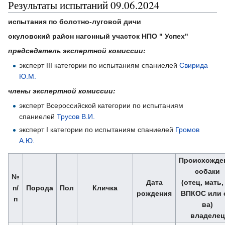
Результаты испытаний 09.06.2024
испытания по болотно-луговой дичи
окуловский район нагонный участок НПО " Успех"
председатель экспертной комиссии:
эксперт III категории по испытаниям спаниелей
Свирида
Ю.М.
члены экспертной комиссии:
эксперт Всероссийской категории по испытаниям
спаниелей
Трусов В.И.
эксперт I категории по испытаниям спаниелей
Громов
А.Ю.
Происхожде
собаки
№
Дата
(отец, мать
п/
Порода
Пол
Кличка
рождения
ВПКОС или 
п
ва)
владелец