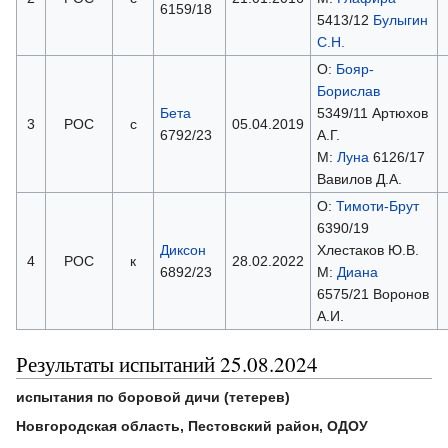
6159/18
5413/12
Булыгин
С.Н.
О:
Бояр-
Борислав
Бета
5349/11 Артюхов
3
РОС
с
05.04.2019
6792/23
А.Г.
М:
Луна
6126/17
Вавилов Д.А.
О:
Тимоти-Брут
6390/19
Диксон
Хлестаков Ю.В.
4
РОС
к
28.02.2022
6892/23
М:
Диана
6575/21 Воронов
А.И.
Результаты испытаний 25.08.2024
испытания по боровой дичи (тетерев)
Новгородская область, Пестовский район, ОДОУ