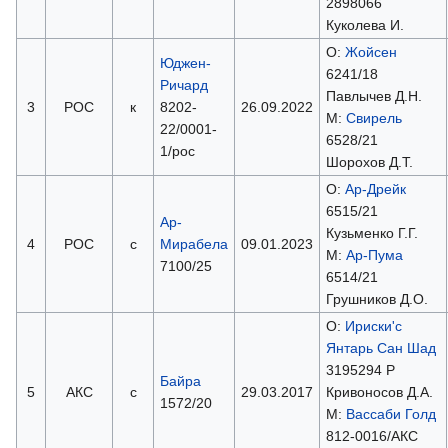
2898066
Куколева И.
О:
Жойсен
Юджен-
6241/18
Ричард
Павлычев Д.Н.
3
РОС
к
8202-
26.09.2022
М:
Свирель
22/0001-
6528/21
1/рос
Шорохов Д.Т.
О:
Ар-Дрейк
6515/21
Ар-
Кузьменко Г.Г.
4
РОС
с
Мирабела
09.01.2023
М:
Ар-Пума
7100/25
6514/21
Грушников Д.О.
О:
Ириски'с
Янтарь Сан Шад
3195294 Р
Байра
5
АКС
с
29.03.2017
Кривоносов Д.А.
1572/20
М:
Вассаби Голд
812-0016/АКС