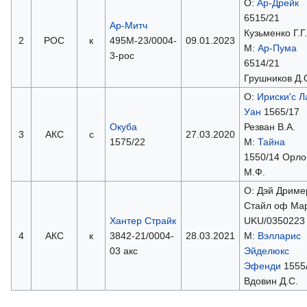
О:
Ар-Дрейк
6515/21
Ар-Митч
Кузьменко Г.Г.
2
РОС
к
495М-23/0004-
09.01.2023
М:
Ар-Пума
3-рос
6514/21
Грушников Д.
О:
Ириски'с Л
Уан
1565/17
Окуба
Резван В.А.
3
АКС
с
27.03.2020
1575/22
М:
Тайна
1550/14 Орло
М.Ф.
О: Дэй Дриме
Стайл оф Ма
Хантер Страйк
UKU/0350223
4
АКС
к
3842-21/0004-
28.03.2021
М:
Вэлларис
03 акс
Эйделюкс
Эфенди
1555
Вдовин Д.С.