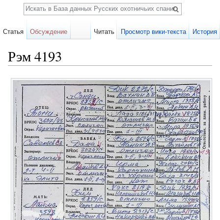
Поиск
Статья
Обсуждение
Читать
Просмотр вики-текста
История
Рэм 4193
Перейти к:
навигация
,
поиск
Карточка
собаки