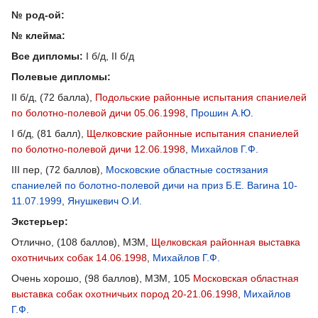
№ род-ой:
№ клейма:
Все дипломы:
I б/д, II б/д
Полевые дипломы:
II б/д, (72 балла),
Подольские районные испытания спаниелей
по болотно-полевой дичи 05.06.1998
,
Прошин А.Ю.
I б/д, (81 балл),
Щелковские районные испытания спаниелей
по болотно-полевой дичи 12.06.1998
,
Михайлов Г.Ф.
III пер, (72 баллов),
Московские областные состязания
спаниелей по болотно-полевой дичи на приз Б.Е. Вагина 10-
11.07.1999
,
Янушкевич О.И.
Экстерьер:
Отлично, (108 баллов), МЗМ,
Щелковская районная выставка
охотничьих собак 14.06.1998
,
Михайлов Г.Ф.
Очень хорошо, (98 баллов), МЗМ, 105
Московская областная
выставка собак охотничьих пород 20-21.06.1998
,
Михайлов
Г.Ф.