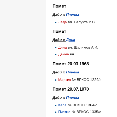
Помет
Дади х
Пчелка
Лада
вл. Балухта В.С.
Помет
Дади х
Дона
Дина
вл. Шалимов А.И.
Дайна
вл.
Помет 20.03.1968
Дади х
Пчелка
Маркиз
№ ВРКОС 1229/с
Помет 29.07.1970
Дади х
Пчелка
Капа
№ ВРКОС 1364/с
Пчелка
№ ВРКОС 1335/с