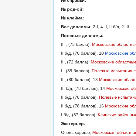
№ справки:
№ род-ой:
№ клейма:
Все дипломы:
2-I, 4-II, II б/л, 2-III
Полевые дипломы:
III , (73 балла),
Московские областны
II б/д, (70 баллов), 10
Московские об
II , (72 балла),
Московские областны
I , (89 баллов),
Полевые испытания с
II , (80 баллов), 13
Московские облас
III б/д, (78 баллов), 14
Московские об
II б/д, (78 баллов),
Полевые испытани
II б/д, (78 баллов), 16
Московские об
I б/д, (87 баллов),
Клинские районные
Экстерьер:
Очень хорошо,
Московская областна