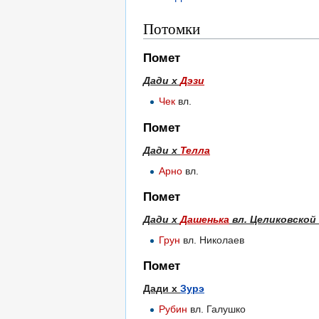
Потомки
Помет
Дади х
Дэзи
Чек
вл.
Помет
Дади х
Телла
Арно
вл.
Помет
Дади х
Дашенька
вл. Целиковской 
Грун
вл. Николаев
Помет
Дади х
Зурэ
Рубин
вл. Галушко