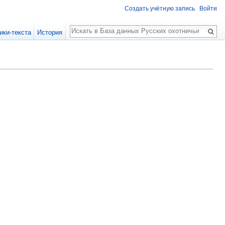
Создать учётную запись
Войти
Поиск
ики-текста
История