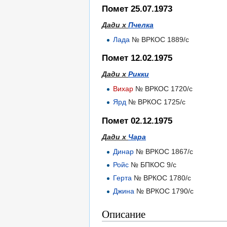
Помет 25.07.1973
Дади х
Пчелка
Лада
№ ВРКОС 1889/с
Помет 12.02.1975
Дади х
Рикки
Вихар
№ ВРКОС 1720/с
Ярд
№ ВРКОС 1725/с
Помет 02.12.1975
Дади х
Чара
Динар
№ ВРКОС 1867/с
Ройс
№ БПКОС 9/с
Герта
№ ВРКОС 1780/с
Джина
№ ВРКОС 1790/с
Описание