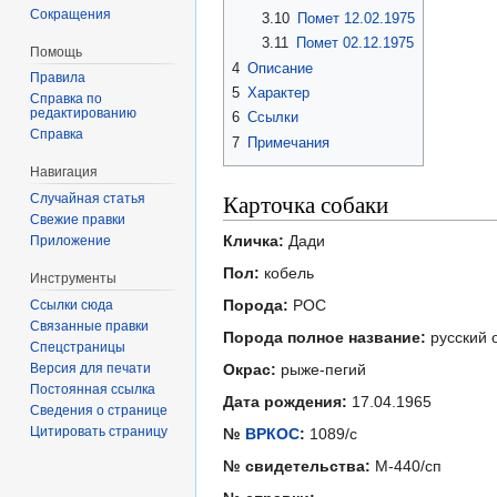
Сокращения
3.10
Помет 12.02.1975
3.11
Помет 02.12.1975
Помощь
4
Описание
Правила
5
Характер
Справка по
редактированию
6
Ссылки
Справка
7
Примечания
Навигация
Карточка собаки
Случайная статья
Свежие правки
Кличка:
Дади
Приложение
Пол:
кобель
Инструменты
Порода:
РОС
Ссылки сюда
Связанные правки
Порода полное название:
русский 
Спецстраницы
Версия для печати
Окрас:
рыже-пегий
Постоянная ссылка
Дата рождения:
17.04.1965
Сведения о странице
Цитировать страницу
№
ВРКОС
:
1089/с
№ свидетельства:
М-440/сп