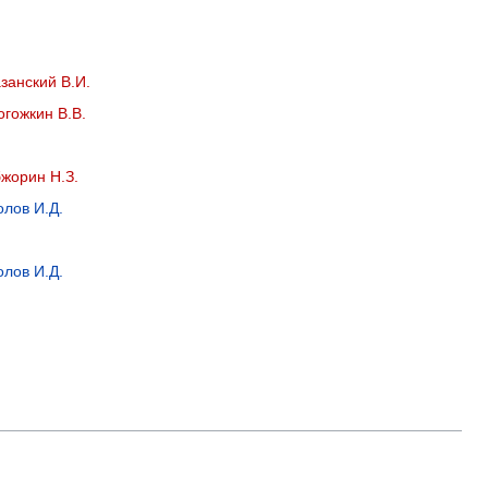
занский В.И.
огожкин В.В.
жорин Н.З.
олов И.Д.
олов И.Д.