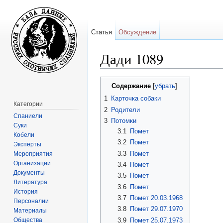
Статья
Обсуждение
Дади 1089
Перейти к:
навигация
,
поиск
Содержание
[
убрать
]
1
Карточка собаки
Категории
2
Родители
Спаниели
3
Потомки
Суки
3.1
Помет
Кобели
3.2
Помет
Эксперты
3.3
Помет
Мероприятия
Организации
3.4
Помет
Документы
3.5
Помет
Литература
3.6
Помет
История
3.7
Помет 20.03.1968
Персоналии
3.8
Помет 29.07.1970
Материалы
Общества
3.9
Помет 25.07.1973