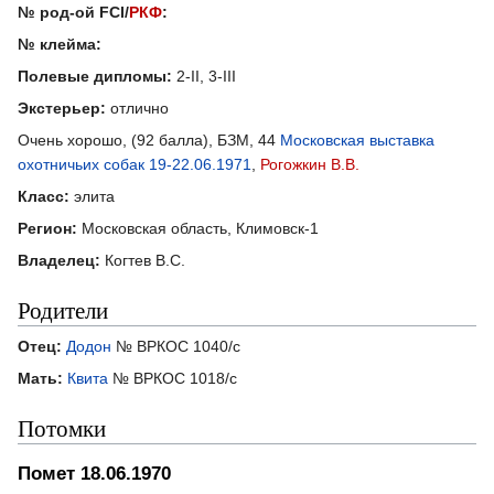
№ род-ой FCI/
РКФ
:
№ клейма:
Полевые дипломы:
2-II, 3-III
Экстерьер:
отлично
Очень хорошо, (92 балла), БЗМ, 44
Московская выставка
охотничьих собак 19-22.06.1971
,
Рогожкин В.В.
Класс:
элита
Регион:
Московская область, Климовск-1
Владелец:
Когтев В.С.
Родители
Отец:
Додон
№ ВРКОС 1040/с
Мать:
Квита
№ ВРКОС 1018/с
Потомки
Помет 18.06.1970