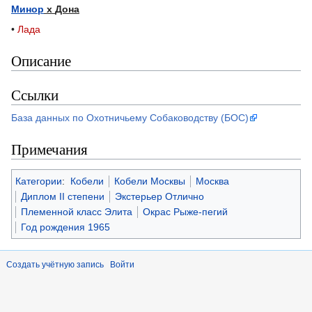
Минор
x
Дона
•
Лада
Описание
Ссылки
База данных по Охотничьему Собаководству (БОС)
Примечания
Категории
:
Кобели
Кобели Москвы
Москва
Диплом II степени
Экстерьер Отлично
Племенной класс Элита
Окрас Рыже-пегий
Год рождения 1965
Создать учётную запись
Войти