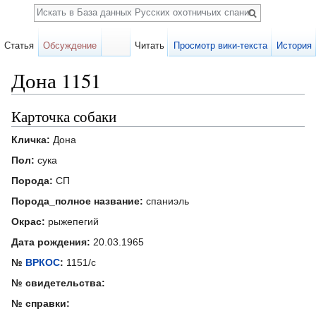
Поиск
Статья
Обсуждение
Читать
Просмотр вики-текста
История
Дона 1151
Перейти к:
навигация
,
поиск
Карточка собаки
Кличка:
Дона
Пол:
сука
Порода:
СП
Порода_полное название:
спаниэль
Окрас:
рыжепегий
Дата рождения:
20.03.1965
№
ВРКОС
:
1151/с
№ свидетельства:
№ справки: