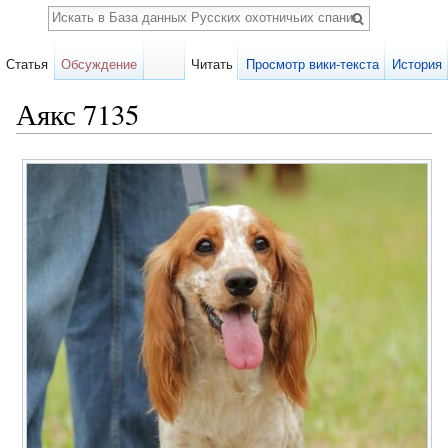
Поиск
Статья
Обсуждение
Читать
Просмотр вики-текста
История
Аякс 7135
Перейти к:
навигация
,
поиск
Карточка
собаки