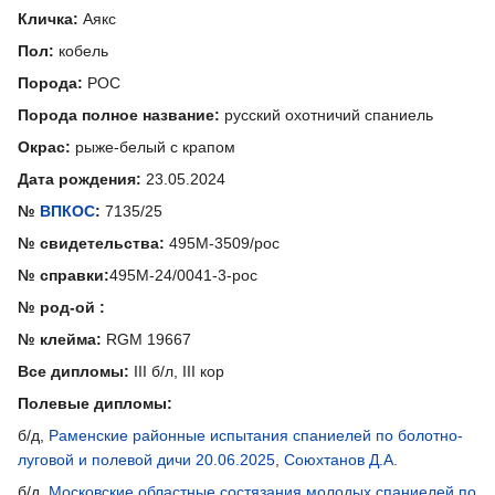
Кличка:
Аякс
Пол:
кобель
Порода:
РОС
Порода полное название:
русский охотничий спаниель
Окрас:
рыже-белый с крапом
Дата рождения:
23.05.2024
№
ВПКОС
:
7135/25
№ свидетельства:
495М-3509/рос
№ справки:
495М-24/0041-3-рос
№ род-ой :
№ клейма:
RGM 19667
Все дипломы:
III б/л, III кор
Полевые дипломы:
б/д,
Раменские районные испытания спаниелей по болотно-
луговой и полевой дичи 20.06.2025
,
Союхтанов Д.А.
б/д,
Московские областные состязания молодых спаниелей по