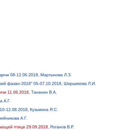
дичи 08-12.06.2018
,
Мартынова Л.З.
ий фазан-2018" 05-07.10.2018
,
Ширшикова Л.И.
ичи 11.06.2018
,
Тананин В.А.
 А.Г.
10-12.08.2018
,
Кузьмина Я.С.
ейникова А.Г.
ающей птице 29.09.2018
,
Роганов В.Р.