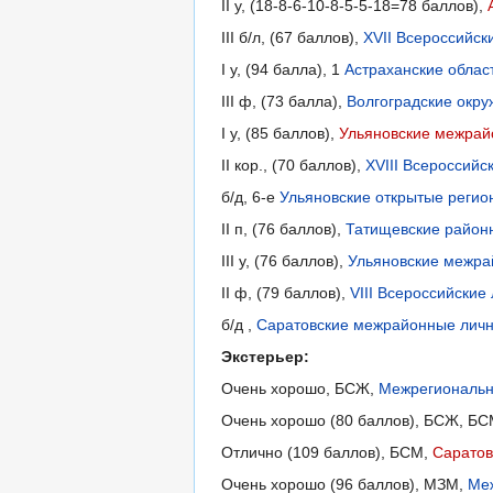
II у, (18-8-6-10-8-5-5-18=78 баллов),
III б/л, (67 баллов),
XVII Всероссийск
I у, (94 балла), 1
Астраханские облас
III ф, (73 балла),
Волгоградские окру
I у, (85 баллов),
Ульяновские межрайо
II кор., (70 баллов),
XVIII Всероссийс
б/д, 6-е
Ульяновские открытые регио
II п, (76 баллов),
Татищевские районн
III у, (76 баллов),
Ульяновские межрай
II ф, (79 баллов),
VIII Всероссийские
б/д ,
Саратовские межрайонные лично
Экстерьер:
Очень хорошо, БСЖ,
Межрегиональна
Очень хорошо (80 баллов), БСЖ, Б
Отлично (109 баллов), БСМ,
Саратов
Очень хорошо (96 баллов), МЗМ,
Меж