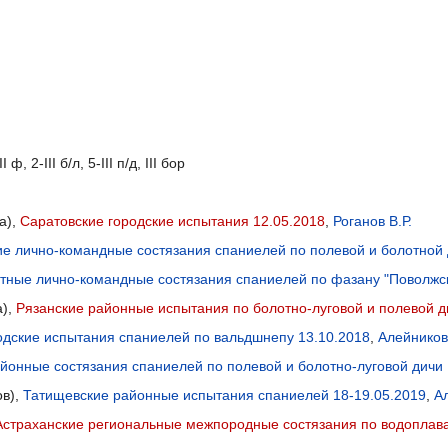
 II ф, 2-III б/л, 5-III п/д, III бор
ла),
Саратовские городские испытания 12.05.2018
,
Роганов В.Р.
ие лично-командные состязания спаниелей по полевой и болотной 
тные лично-командные состязания спаниелей по фазану "Поволжск
а),
Рязанские районные испытания по болотно-луговой и полевой д
одские испытания спаниелей по вальдшнепу 13.10.2018
,
Алейникова
йонные состязания спаниелей по полевой и болотно-луговой дичи 
ов),
Татищевские районные испытания спаниелей 18-19.05.2019
,
Ал
Астраханские региональные межпородные состязания по водоплав