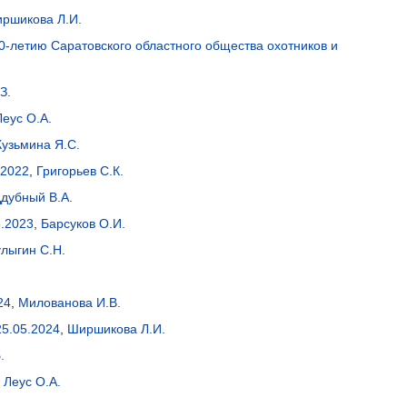
ршикова Л.И.
0-летию Саратовского областного общества охотников и
З.
Леус О.А.
Кузьмина Я.С.
.2022
,
Григорьев С.К.
дубный В.А.
5.2023
,
Барсуков О.И.
лыгин С.Н.
24
,
Милованова И.В.
25.05.2024
,
Ширшикова Л.И.
.
,
Леус О.А.