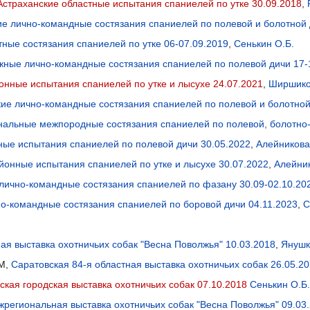
Астраханские областные испытания спаниелей по утке 30.09.2018
,
ие лично-командные состязания спаниелей по полевой и болотной 
тные состязания спаниелей по утке 06-07.09.2019
,
Сенькин О.Б.
жные лично-командные состязания спаниелей по полевой дичи 17-
нные испытания спаниелей по утке и лысухе 24.07.2021
,
Ширшико
кие лично-командные состязания спаниелей по полевой и болотной
нальные межпородные состязания спаниелей по полевой, болотно-л
ые испытания спаниелей по полевой дичи 30.05.2022
,
Алейникова 
онные испытания спаниелей по утке и лысухе 30.07.2022
,
Алейник
 лично-командные состязания спаниелей по фазану 30.09-02.10.20
-командные состязания спаниелей по боровой дичи 04.11.2023
,
С
я выставка охотничьих собак "Весна Поволжья" 10.03.2018
,
Янушк
СМ,
Саратовская 84-я областная выставка охотничьих собак 26.05.2
ская городская выставка охотничьих собак 07.10.2018
Сенькин О.Б.
региональная выставка охотничьих собак "Весна Поволжья" 09.03