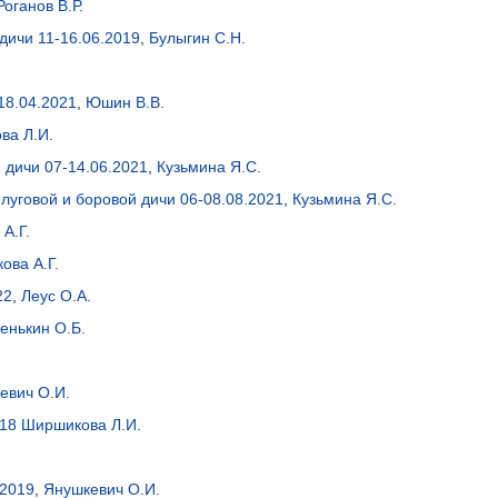
Роганов В.Р.
дичи 11-16.06.2019
,
Булыгин С.Н.
18.04.2021
,
Юшин В.В.
ва Л.И.
 дичи 07-14.06.2021
,
Кузьмина Я.С.
уговой и боровой дичи 06-08.08.2021
,
Кузьмина Я.С.
А.Г.
ова А.Г.
22
,
Леус О.А.
енькин О.Б.
евич О.И.
018
Ширшикова Л.И.
.2019
,
Янушкевич О.И.