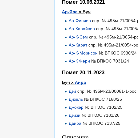
Помет 10.06.2021
Ар-Яла
х Буч
Ар-Финчер
спр. № 495м-21/0054-
Ар-Карайвер
спр. № 495м-21/005
Ар-К-Сэм
спр. № 495м-21/0054-р
Ар-Карат
спр. № 495м-21/0054-ро
Ар-К-Морисон
№ ВПКОС 6930/24
Ар-К Фери
№ ВПКОС 7031/24
Помет 20.11.2023
Буч х
Айра
Дэй
спр. № 495М-23/00061-1-рос
Дизель
№ ВПКОС 7168/25
Джокер
№ ВПКОС 7102/25
Дэйзи
№ ВПКОС 7181/26
Дайра
№ ВПКОС 7137/25
Описание