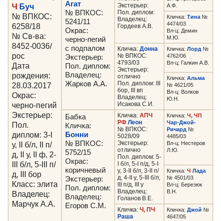
Агат
Ч
Буч
Экстерьер:
А.Ф.
№ ВПКОС:
Пол. диплом:
№ ВПКОС:
Кличка:
Тина
№
Владелец:
5241/11
4474/03
6258/18
Гордеев А.В.
Окрас:
Вл-ц: Демин
№ Св-ва:
М.Ю.
черно-пегий
8452-0036/
с подпалом
Кличка:
Донна
Кличка:
Лорд
№
рос
№ ВПКОС:
4762/06
Экстерьер:
4793/03
Вл-ц: Галкин А.В.
Дата
Пол. диплом:
Экстерьер:
рождения:
Владелец:
отлично
Кличка:
Альма
Жарков А.А.
Пол. диплом: III
28.03.2017
№ 4621/05
бор, III вп
Вл-ц: Волков
Окрас:
Владелец:
Ю.Н.
черно-пегий
Исакова С.И.
Экстерьер:
Кличка:
АПЧ
Кличка:
Ч, ЧП
Бабка
РФ
Леон
Чар-Джой-
Пол.
Кличка:
№ ВПКОС:
Ричард
№
диплом: 3-I
Бонни
5028/09
4485/03
№ ВПКОС:
Экстерьер:
у, II б/л, II п/
Вл-ц: Нестеров
отлично
Л.Ю.
5752/15
д, II у, II ф, 2-
Пол. диплом: 5-
Окрас:
III б/л, 5-III п/
I б/л, 5-I п/д, 5-I
коричневый
у, 3-II б/л, 3-II п/
Кличка:
Ч
Лада
д, III бор
д, 4-II у, 5-III б/л,
№ 4501/03
Экстерьер:
Класс: элита
III п/д, III у
Вл-ц: Березюк
Пол. диплом:
Владелец:
В.Н.
Владелец:
Владелец:
Голанов В.Е.
Марчук А.А.
Егоров С.М.
Кличка:
Ч, ПЧ
Кличка:
Джой
№
Раша
4647/05