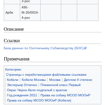
3-рос
495-
Арби
М-26/0024-
4-рос
Описание
Ссылки
База данных по Охотничьему Собаководству (БОС)
Примечания
Категории
:
Страницы с неработающими файловыми ссылками
Кобели
Кобели Москвы
Москва
Диплом II степени
Экстерьер Отлично
Племенной класс Первый
Окрас Черно-бело-подпалый с крапом
Год рождения 2021
Права на собаку МСОО МООиР
Права на собаку МСОО МООиР (Кобели)