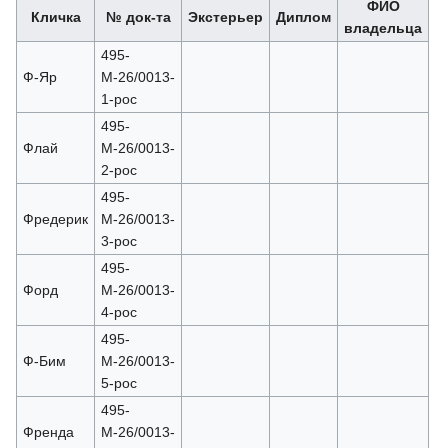
ФИО
Кличка
№ док-та
Экстерьер
Диплом
владельца
495-
Ф-Яр
М-26/0013-
1-рос
495-
Флай
М-26/0013-
2-рос
495-
Фредерик
М-26/0013-
3-рос
495-
Форд
М-26/0013-
4-рос
495-
Ф-Бим
М-26/0013-
5-рос
495-
Френда
М-26/0013-