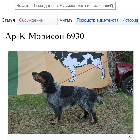
Поиск
Статья
Обсуждение
Читать
Просмотр вики-текста
История
Ар-К-Морисон 6930
Перейти к:
навигация
,
поиск
Карточка
собаки