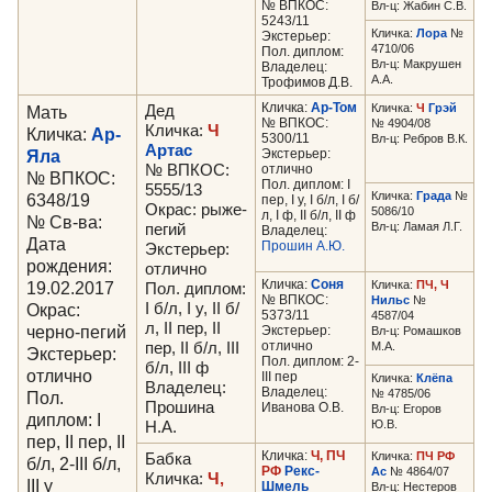
№ ВПКОС:
Вл-ц: Жабин С.В.
5243/11
Кличка:
Лора
№
Экстерьер:
4710/06
Пол. диплом:
Вл-ц: Макрушен
Владелец:
А.А.
Трофимов Д.В.
Кличка:
Ар-Том
Кличка:
Ч
Грэй
Мать
Дед
№ ВПКОС:
№ 4904/08
Кличка:
Ч
Кличка:
Ар-
5300/11
Вл-ц: Ребров В.К.
Артас
Яла
Экстерьер:
№ ВПКОС:
отлично
№ ВПКОС:
Пол. диплом: I
5555/13
Кличка:
Града
№
6348/19
пер, I у, I б/л, I б/
Окрас: рыже-
5086/10
л, I ф, II б/л, II ф
№ Св-ва:
Вл-ц: Ламая Л.Г.
пегий
Владелец:
Дата
Прошин А.Ю.
Экстерьер:
рождения:
отлично
Кличка:
Соня
19.02.2017
Кличка:
ПЧ, Ч
Пол. диплом:
№ ВПКОС:
Нильс
№
Окрас:
I б/л, I у, II б/
5373/11
4587/04
л, II пер, II
черно-пегий
Экстерьер:
Вл-ц: Ромашков
отлично
пер, II б/л, III
М.А.
Экстерьер:
Пол. диплом: 2-
б/л, III ф
отлично
III пер
Кличка:
Клёпа
Владелец:
Владелец:
№ 4785/06
Пол.
Прошина
Иванова О.В.
Вл-ц: Егоров
диплом: I
Ю.В.
Н.А.
пер, II пер, II
Кличка:
Ч, ПЧ
Кличка:
ПЧ РФ
Бабка
б/л, 2-III б/л,
РФ
Рекс-
Ас
№ 4864/07
Кличка:
Ч,
III у
Шмель
Вл-ц: Нестеров