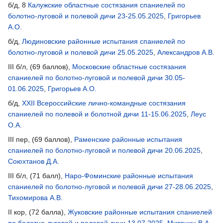
б/д, 8
Калужские областные состязания спаниелей по
болотно-луговой и полевой дичи 23-25.05.2025
,
Григорьев
А.О.
б/д,
Людиновские районные испытания спаниелей по
болотно-луговой и полевой дичи 25.05.2025
,
Александров А.В.
III б/л, (69 баллов),
Московские областные состязания
спаниелей по болотно-луговой и полевой дичи 30.05-
01.06.2025
,
Григорьев А.О.
б/д,
XXII Всероссийские лично-командные состязания
спаниелей по полевой и болотной дичи 11-15.06.2025
,
Леус
О.А.
III пер, (69 баллов),
Раменские районные испытания
спаниелей по болотно-луговой и полевой дичи 20.06.2025
,
Союхтанов Д.А.
III б/л, (71 балл),
Наро-Фоминские районные испытания
спаниелей по болотно-луговой и полевой дичи 27-28.06.2025
,
Тихомирова А.В.
II кор, (72 балла),
Жуковские районные испытания спаниелей