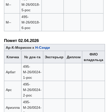
М--
М-26/0018-
5-рос
495-
М--
М-26/0018-
6-рос
Помет 02.04.2026
Ар-К-Морисон х
Н-Сэнди
ФИО
Кличка
№ док-та
Экстерьер
Диплом
владельца
495-
Арбат
М-26/0024-
1-рос
495-
Арс
М-26/0024-
2-рос
495-
Ариэлла
М-26/0024-