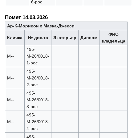
6-рос
Помет 14.03.2026
Ар-К-Морисон х Маска-Джесси
ФИО
Кличка
№ док-та
Экстерьер
Диплом
владельца
495-
М--
М-26/0018-
1-рос
495-
М--
М-26/0018-
2-рос
495-
М--
М-26/0018-
3-рос
495-
М--
М-26/0018-
4-рос
495-