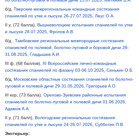
по болотно-луговой и полевой дичи 13.07.2025
,
Митянин В.А.
б/д,
Тверские межрегиональные командные состязания
спаниелей по утке и лысухе 26-27.07.2025
,
Леус О.А.
II у, (72 балла),
Вышневолоцкие испытания спаниелей по утке
и лысухе 28.07.2025
,
Фролов А.В.
б/д ,
Тамбовские региональные межпородные состязания
спаниелей по полевой, болотно-луговой и боровой дичи 28-
31.08.2025
,
Гладышев А.И.
III ф, (68 баллов),
XI Всероссийские лично-командные
состязания спаниелей по фазану 03-06.10.2025
,
Сенькин О.Б.
б/д,
Московские областные состязания спаниелей по болотно-
луговой и полевой дичи 29-31.05.2026
,
Григорьев А.О.
III кор, (73 балла),
Орехово-Зуевские районные испытания
спаниелей по болотно-луговой и полевой дичи 01.06.2026
,
Адамов А.А.
II у, (71 балл),
Вологодские региональные состязания
спаниелей по утке и лысухе 24-26.07.2026
,
Субботин П.В.
Экстерьер: