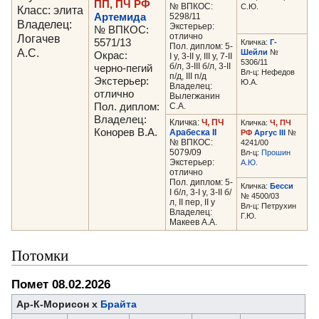
ПП, ПЧ РФ
№ ВПКОС:
С.Ю.
Класс: элита
Артемида
5298/11
Владелец:
Экстерьер:
№ ВПКОС:
отлично
Логачев
5571/13
Кличка:
Г-
Пол. диплом: 5-
А.С.
Шейли
№
Окрас:
I у, 3-II у, III у, 7-II
5306/11
б/л, 3-III б/л, 3-II
черно-пегий
Вл-ц: Нефедов
п/д, III п/д
Экстерьер:
Ю.А.
Владелец:
отлично
Вылегжанин
Пол. диплом:
С.А.
Владелец:
Кличка:
Ч, ПЧ
Кличка:
Ч, ПЧ
Конорев В.А.
Арабеска II
РФ
Аргус III
№
№ ВПКОС:
4241/00
5079/09
Вл-ц:
Прошин
Экстерьер:
А.Ю.
отлично
Пол. диплом: 5-
Кличка:
Бесси
I б/л, 3-I у, 3-II б/
№ 4500/03
л, II пер, II у
Вл-ц: Петрухин
Владелец:
Г.Ю.
Макеев А.А.
Потомки
Помет 08.02.2026
Ар-К-Морисон х
Брайта