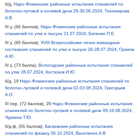
б/д,
Наро-Фоминские районные испытания спаниелей по
болотно-луговой и полевой дичи 29-30.06.2024
,
Тихомирова
А.В.
III у, (65 баллов),
Наро-Фоминские районные испытания
спаниелей по утке и лысухе 21.07.2024
,
Батенин П.Е.
III у, (65 баллов),
XVIII Всероссийские лично-командные
состязания спаниелей по утке и лысухе 26-28.07.2024
,
Громов
А.Ю.
III у, (73 балла),
Вологодские районные испытания спаниелей
по утке 28.07.2024
,
Костюков И.Ю.
б/д, 19
Наро-Фоминские районные испытания спаниелей по
болотно-луговой и полевой дичи 02-03.08.2024
,
Григорьев
А.О.
III пер, (72 баллов), 20
Наро-Фоминские районные испытания
спаниелей по болотно-луговой и полевой дичи 09-10.08.2024
,
Чуркина Т.Ю.
б/д ф, (55 баллов),
Багаевские районные испытания
спаниелей по фазану 05.10.2024
,
Василенок А.В.