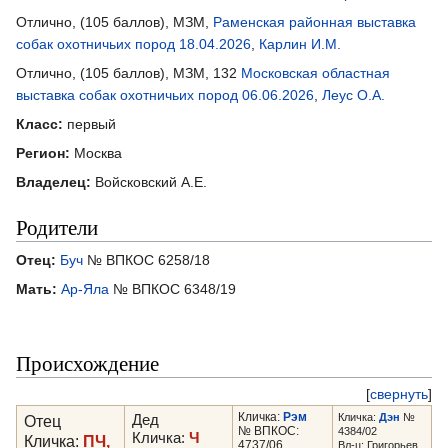
Отлично, (105 баллов), МЗМ,
Раменская районная выставка
собак охотничьих пород 18.04.2026
,
Карлин И.М.
Отлично, (105 баллов), МЗМ, 132
Московская областная
выставка собак охотничьих пород 06.06.2026
,
Леус О.А.
Класс:
первый
Регион:
Москва
Владелец:
Войсковский А.Е.
Родители
Отец:
Буч
№ ВПКОС 6258/18
Мать:
Ар-Яла
№ ВПКОС 6348/19
Происхождение
[
свернуть
]
Кличка:
Рэм
Кличка:
Дэн
№
Отец
Дед
№ ВПКОС:
4384/02
Кличка:
Ч
Кличка:
ПЧ,
4737/06
Вл-ц: Григорьев