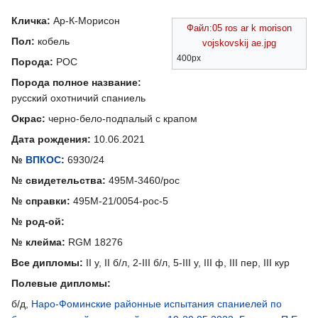
Кличка:
Ар-К-Морисон
Файл:05 ros ar k morison
Пол:
кобель
vojskovskij ae.jpg
400px
Порода:
РОС
Порода полное название:
русский охотничий спаниель
Окрас:
черно-бело-подпалый с крапом
Дата рождения:
10.06.2021
№
ВПКОС
:
6930/24
№ свидетельства:
495М-3460/рос
№ справки:
495М-21/0054-рос-5
№ род-ой:
№ клейма:
RGM 18276
Все дипломы:
II у, II б/л, 2-III б/л, 5-III у, III ф, III пер, III кур
Полевые дипломы:
б/д,
Наро-Фоминские районные испытания спаниелей по