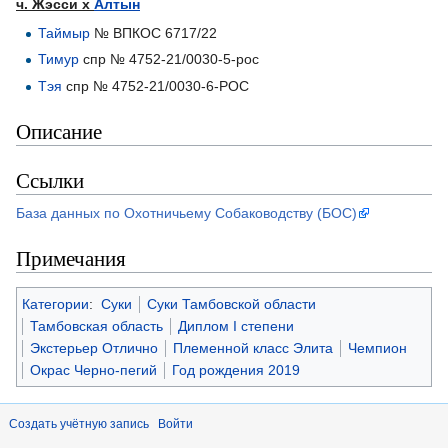
ч. Жэсси х
Алтын
Таймыр
№ ВПКОС 6717/22
Тимур
спр № 4752-21/0030-5-рос
Тэя
спр № 4752-21/0030-6-РОС
Описание
Ссылки
База данных по Охотничьему Собаководству (БОС)
Примечания
Категории
:
Суки
Суки Тамбовской области
Тамбовская область
Диплом I степени
Экстерьер Отлично
Племенной класс Элита
Чемпион
Окрас Черно-пегий
Год рождения 2019
Создать учётную запись
Войти