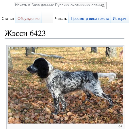
Поиск
Статья
Обсуждение
Читать
Просмотр вики-текста
История
Жэсси 6423
Перейти к:
навигация
,
поиск