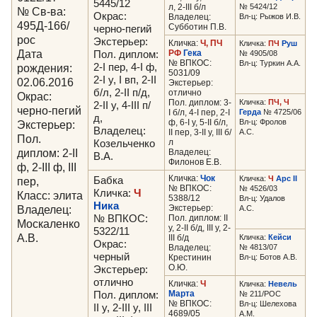
5445/12
л, 2-III б/л
№ 5424/12
№ Св-ва:
Окрас:
Владелец:
Вл-ц: Рыжов И.В.
495Д-166/
Субботин П.В.
черно-пегий
рос
Экстерьер:
Кличка:
Ч, ПЧ
Кличка:
ПЧ
Руш
Дата
РФ
Гека
Пол. диплом:
№ 4905/08
№ ВПКОС:
Вл-ц: Туркин А.А.
рождения:
2-I пер, 4-I ф,
5031/09
2-I у, I вп, 2-II
02.06.2016
Экстерьер:
б/л, 2-II п/д,
отлично
Окрас:
Пол. диплом: 3-
Кличка:
ПЧ, Ч
2-II у, 4-III п/
черно-пегий
I б/л, 4-I пер, 2-I
Герда
№ 4725/06
д,
ф, 6-I у, 5-II б/л,
Вл-ц: Фролов
Экстерьер:
Владелец:
II пер, 3-II у, III б/
А.С.
Пол.
л
Козельченко
диплом: 2-II
Владелец:
В.А.
Филонов Е.В.
ф, 2-III ф, III
Кличка:
Чок
Кличка:
Ч
Арс II
пер,
Бабка
№ ВПКОС:
№ 4526/03
Кличка:
Ч
Класс: элита
5388/12
Вл-ц: Удалов
Ника
Владелец:
Экстерьер:
А.С.
№ ВПКОС:
Пол. диплом: II
Москаленко
у, 2-II б/д, III у, 2-
5322/11
А.В.
III б/д
Кличка:
Кейси
Окрас:
Владелец:
№ 4813/07
черный
Крестинин
Вл-ц: Ботов А.В.
О.Ю.
Экстерьер:
отлично
Кличка:
Ч
Кличка:
Невель
Марта
Пол. диплом:
№ 211/РОС
№ ВПКОС:
Вл-ц: Шелехова
II у, 2-III у, III
4689/05
А.М.