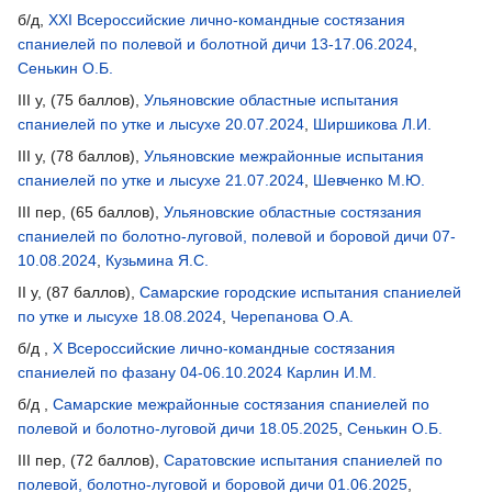
б/д,
XXI Всероссийские лично-командные состязания
спаниелей по полевой и болотной дичи 13-17.06.2024
,
Сенькин О.Б.
III у, (75 баллов),
Ульяновские областные испытания
спаниелей по утке и лысухе 20.07.2024
,
Ширшикова Л.И.
III у, (78 баллов),
Ульяновские межрайонные испытания
спаниелей по утке и лысухе 21.07.2024
,
Шевченко М.Ю.
III пер, (65 баллов),
Ульяновские областные состязания
спаниелей по болотно-луговой, полевой и боровой дичи 07-
10.08.2024
,
Кузьмина Я.С.
II у, (87 баллов),
Самарские городские испытания спаниелей
по утке и лысухе 18.08.2024
,
Черепанова О.А.
б/д ,
X Всероссийские лично-командные состязания
спаниелей по фазану 04-06.10.2024
Карлин И.М.
б/д ,
Самарские межрайонные состязания спаниелей по
полевой и болотно-луговой дичи 18.05.2025
,
Сенькин О.Б.
III пер, (72 баллов),
Саратовские испытания спаниелей по
полевой, болотно-луговой и боровой дичи 01.06.2025
,