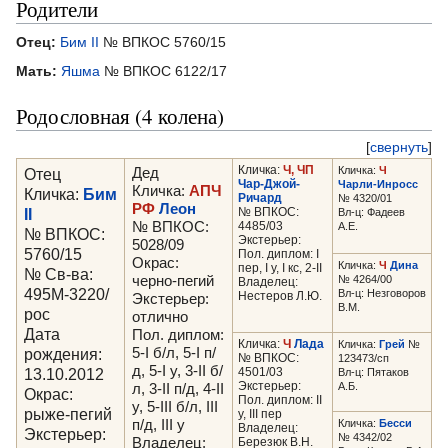
Родители
Отец:
Бим II
№ ВПКОС 5760/15
Мать:
Яшма
№ ВПКОС 6122/17
Родословная (4 колена)
[
свернуть
]
Кличка:
Ч, ЧП
Кличка:
Ч
Отец
Дед
Чар-Джой-
Чарли-Инросс
Кличка:
АПЧ
Кличка:
Бим
Ричард
№ 4320/01
РФ
Леон
II
№ ВПКОС:
Вл-ц: Фадеев
№ ВПКОС:
4485/03
А.Е.
№ ВПКОС:
Экстерьер:
5028/09
5760/15
Пол. диплом: I
Окрас:
Кличка:
Ч
Дина
пер, I у, I кс, 2-II
№ Св-ва:
черно-пегий
№ 4264/00
Владелец:
495М-3220/
Вл-ц: Незговоров
Нестеров Л.Ю.
Экстерьер:
В.М.
рос
отлично
Дата
Пол. диплом:
Кличка:
Ч
Лада
Кличка:
Грей
№
рождения:
5-I б/л, 5-I п/
№ ВПКОС:
123473/сп
д, 5-I у, 3-II б/
13.10.2012
4501/03
Вл-ц: Пятаков
Экстерьер:
А.Б.
л, 3-II п/д, 4-II
Окрас:
Пол. диплом: II
у, 5-III б/л, III
рыже-пегий
у, III пер
п/д, III у
Кличка:
Бесси
Владелец:
Экстерьер:
№ 4342/02
Владелец:
Березюк В.Н.