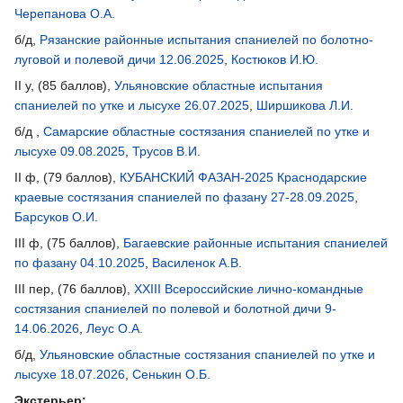
Черепанова О.А.
б/д,
Рязанские районные испытания спаниелей по болотно-
луговой и полевой дичи 12.06.2025
,
Костюков И.Ю.
II у, (85 баллов),
Ульяновские областные испытания
спаниелей по утке и лысухе 26.07.2025
,
Ширшикова Л.И.
б/д ,
Самарские областные состязания спаниелей по утке и
лысухе 09.08.2025
,
Трусов В.И.
II ф, (79 баллов),
КУБАНСКИЙ ФАЗАН-2025 Краснодарские
краевые состязания спаниелей по фазану 27-28.09.2025
,
Барсуков О.И.
III ф, (75 баллов),
Багаевские районные испытания спаниелей
по фазану 04.10.2025
,
Василенок А.В.
III пер, (76 баллов),
XXIII Всероссийские лично-командные
состязания спаниелей по полевой и болотной дичи 9-
14.06.2026
,
Леус О.А.
б/д,
Ульяновские областные состязания спаниелей по утке и
лысухе 18.07.2026
,
Сенькин О.Б.
Экстерьер: