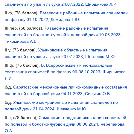
спаниелей по утке и лысухе 24.07.2022
,
Ширшикова Л.И.
II ф, (78 баллов),
Багаевские районные испытания спаниелей
по фазану 01.10.2022
,
Демидова Т.Ю.
III пер, (68 баллов),
Рязанские районные испытания
спаниелей по болотно-луговой и полевой дичи 10.06.2023
,
Тихомирова А.В.
II у, (76 баллов),
Ульяновские областные испытания
спаниелей по утке и лысухе 23.07.2023
,
Шевченко М.Ю.
III ф, (75 баллов),
IX Всероссийские лично-командные
состязания спаниелей по фазану 06-08.10.2023
,
Ширшикова
Л.И.
б/д,
Саратовские межрайонные лично-командные состязания
спаниелей по боровой дичи 04.11.2023
,
Сенькин О.Б.
б/д,
Ульяновские межрайонные испытания спаниелей по
полевой дичи 21.04.2024
,
Шевченко М.Ю.
II п, (78 баллов),
Самарские городские испытания спаниелей
по полевой и болотно-луговой дичи 08.06.2024
,
Черепанова
О.А.