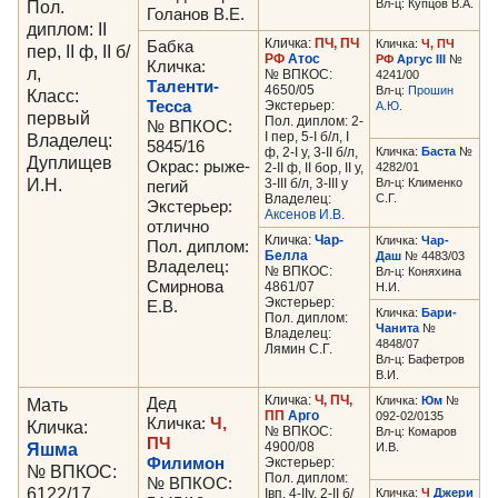
Пол.
Вл-ц: Купцов В.А.
Голанов В.Е.
диплом: II
Кличка:
ПЧ, ПЧ
Кличка:
Ч, ПЧ
Бабка
пер, II ф, II б/
РФ
Атос
РФ
Аргус III
№
Кличка:
л,
№ ВПКОС:
4241/00
Таленти-
4650/05
Вл-ц:
Прошин
Класс:
Тесса
Экстерьер:
А.Ю.
первый
Пол. диплом: 2-
№ ВПКОС:
I пер, 5-I б/л, I
Владелец:
5845/16
ф, 2-I у, 3-II б/л,
Кличка:
Баста
№
Дуплищев
Окрас: рыже-
2-II ф, II бор, II у,
4282/01
И.Н.
3-III б/л, 3-III у
Вл-ц: Клименко
пегий
Владелец:
С.Г.
Экстерьер:
Аксенов И.В.
отлично
Кличка:
Чар-
Кличка:
Чар-
Пол. диплом:
Белла
Даш
№ 4483/03
Владелец:
№ ВПКОС:
Вл-ц: Коняхина
Смирнова
4861/07
Н.И.
Экстерьер:
Е.В.
Кличка:
Бари-
Пол. диплом:
Чанита
№
Владелец:
4848/07
Лямин С.Г.
Вл-ц: Бафетров
В.И.
Кличка:
Ч, ПЧ,
Кличка:
Юм
№
Мать
Дед
ПП
Арго
092-02/0135
Кличка:
Ч,
Кличка:
№ ВПКОС:
Вл-ц: Комаров
ПЧ
Яшма
4900/08
И.В.
Филимон
Экстерьер:
№ ВПКОС:
Пол. диплом:
№ ВПКОС:
6122/17
Iвп, 4-IIу, 2-II б/
Кличка:
Ч
Джери