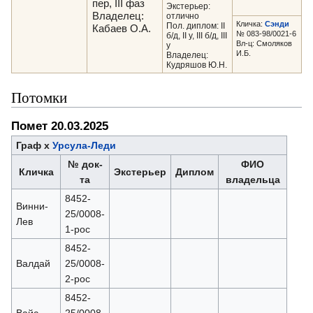
пер, III фаз
Экстерьер:
Владелец:
отлично
Кличка:
Сэнди
Пол. диплом: II
Кабаев О.А.
№ 083-98/0021-6
б/д, II у, III б/д, III
Вл-ц: Смоляков
у
И.Б.
Владелец:
Кудряшов Ю.Н.
Потомки
Помет 20.03.2025
Граф х
Урсула-Леди
№ док-
ФИО
Кличка
Экстерьер
Диплом
та
владельца
8452-
Винни-
25/0008-
Лев
1-рос
8452-
Валдай
25/0008-
2-рос
8452-
Вайс
25/0008-