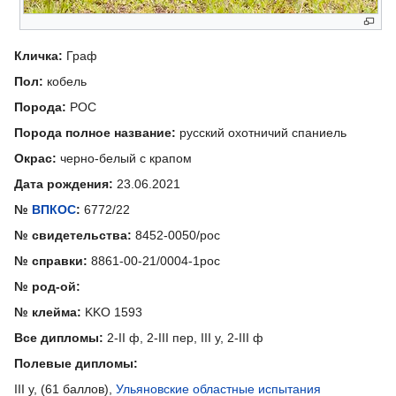
Кличка:
Граф
Пол:
кобель
Порода:
РОС
Порода полное название:
русский охотничий спаниель
Окрас:
черно-белый с крапом
Дата рождения:
23.06.2021
№
ВПКОС
:
6772/22
№ свидетельства:
8452-0050/рос
№ справки:
8861-00-21/0004-1рос
№ род-ой:
№ клейма:
KKO 1593
Все дипломы:
2-II ф, 2-III пер, III у, 2-III ф
Полевые дипломы:
III у, (61 баллов),
Ульяновские областные испытания