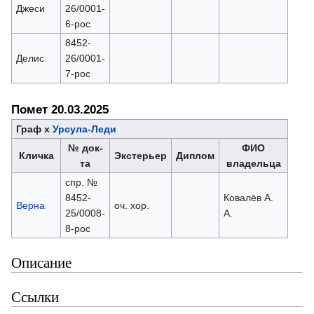
Джеси
26/0001-
6-рос
8452-
Делис
26/0001-
7-рос
Помет 20.03.2025
Граф х
Урсула-Леди
№ док-
ФИО
Кличка
Экстерьер
Диплом
та
владельца
спр. №
8452-
Ковалёв А.
Верна
оч. хор.
25/0008-
А.
8-рос
Описание
Ссылки