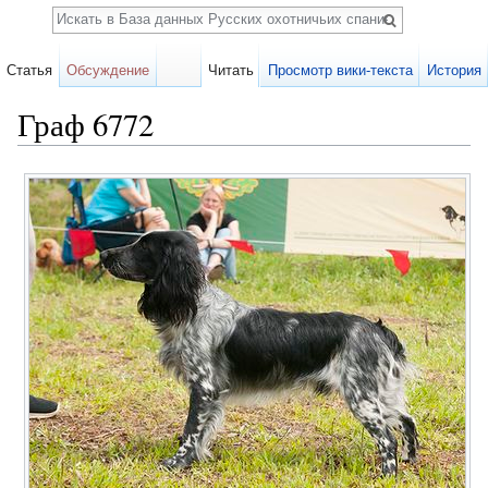
Поиск
Статья
Обсуждение
Читать
Просмотр вики-текста
История
Граф 6772
Перейти к:
навигация
,
поиск
Карточка
собаки