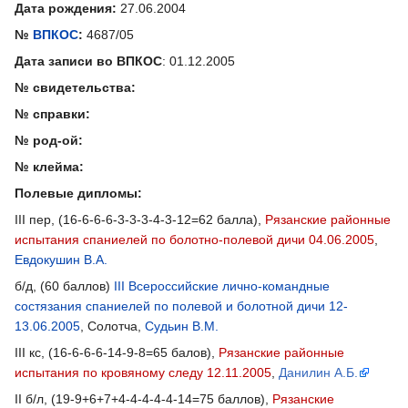
Дата рождения:
27.06.2004
№
ВПКОС
:
4687/05
Дата записи во ВПКОС
: 01.12.2005
№ свидетельства:
№ справки:
№ род-ой:
№ клейма:
Полевые дипломы:
III пер, (16-6-6-6-3-3-3-4-3-12=62 балла),
Рязанские районные
испытания спаниелей по болотно-полевой дичи 04.06.2005
,
Евдокушин В.А.
б/д, (60 баллов)
III Всероссийские лично-командные
состязания спаниелей по полевой и болотной дичи 12-
13.06.2005
, Солотча,
Судьин В.М.
III кс, (16-6-6-6-14-9-8=65 балов),
Рязанские районные
испытания по кровяному следу 12.11.2005
,
Данилин А.Б.
II б/л, (19-9+6+7+4-4-4-4-4-14=75 баллов),
Рязанские