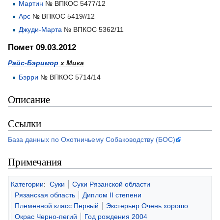
Мартин
№ ВПКОС 5477/12
Арс
№ ВПКОС 5419//12
Джуди-Марта
№ ВПКОС 5362/11
Помет 09.03.2012
Райс-Бэримор
х Мика
Бэрри
№ ВПКОС 5714/14
Описание
Ссылки
База данных по Охотничьему Собаководству (БОС)
Примечания
Категории
:
Суки
Суки Рязанской области
Рязанская область
Диплом II степени
Племенной класс Первый
Экстерьер Очень хорошо
Окрас Черно-пегий
Год рождения 2004