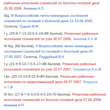
районные испытания спаниелей по болотно-полевой дичи
25.05.2006
,
Аникеев А.П.
б/д,
III Всероссийские лично-командные состязания
спаниелей по полевой и болотной дичи 12-13.06.2005
,
Солотча,
Судьин В.М.
I у, (20-9-7-13-10-5-5-19=88 баллов),
Рязанские районные
испытания спаниелей по утке 30.07.2006
,
Зимичев А.А.
III б/д, (68 баллов),
V Всероссийские лично-командные
состязания спаниелей по полевой и болотной дичи 25-
27.05.2007
, Солотча,
Поддубный В.А.
I у, (21-9-9-13-7-5-5-17=86 баллов),
Рязанские районные
испытания спаниелей по утке 22.07.2007
,
Селиванов В.А.
I вп, (23-13-13-9-22-9=89 баллов),
Рязанские районные
испытания по водоплавающей дичи 28.07.2007
,
Федоров
А.Т.
III б/л, (17-6-7-6-3-3-5-4-5-14=70 баллов),
Рязанские районные
испытания спаниелей по болотно-полевой дичи 07.06.2008
,
Аникеев А.П.