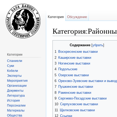
Категория
Обсуждение
Категория:Районн
Перейти к:
навигация
,
поиск
Содержание
[
убрать
]
1
Воскресенские выставки
Категории
2
Каширские выставки
Спаниели
3
Ногинские выставки
Суки
4
Подольские
Кобели
5
Озерские выставки
Эксперты
Мероприятия
6
Орехово-Зуевские выставки и вывод
Организации
7
Пушкинские выставки
Документы
8
Раменские выставки
Литература
9
Сергиево-Посадские выставки
История
10
Серпуховские выставки
Персоналии
11
Щелковские выставки
Материалы
Общества
12
Ссылки