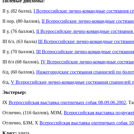
Полевые дипломы:
II у, (82 балла),
I Всероссийские лично-командные состязания сп
II пер, (80 баллов),
II Всероссийские лично-командные состязан
II у, (76 баллов),
II Всероссийские лично-командные состязания 
III б/л, (63 балла)
III Всероссийские лично-командные состязани
II у, (70 баллов),
III Всероссийские лично-командные состязания
III б/л (68 баллов),
IV Всероссийские лично-командные состязан
б/д, (60 баллов),
Нижегородские состязания спаниелей по болот
б/д,
V Всероссийские лично-командные состязания спаниелей п
Экстерьер:
IX
Всероссийская выставка охотничьих собак 08-09.06.2002
, Т
Отлично, (116 баллов), МЗМ,
Всероссийская выставка подружей
Отлично, БЗМ, X
Всероссийская выставка охотничьих собак 10
Класс:
элита