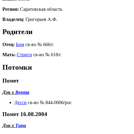
Регион:
Саратовская область
Владелец:
Григорьев А.Ф.
Родители
Отец:
Бим
св-во № 666/с
Мать:
Стриги
св-во № 618/с
Потомки
Помет
Дэн х
Вента
Десси
св-во № 844-0006/рос
Помет 16.08.2004
Дэн х
Тина