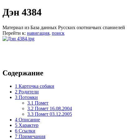
Дэн 4384
Материал из База данных Русских охотничьих спаниелей
Перейти к:
навигация
,
поиск
Содержание
1
Карточка собаки
2
Родители
3
Потомки
3.1
Помет
3.2
Помет 16.08.2004
3.3
Помет 03.12.2005
4
Описание
5
Характер
6
Ссылки
7
Примечания