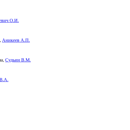
вич О.И.
,
Аникеев А.П.
ча,
Судьин В.М.
В.А.