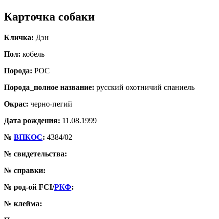
Карточка собаки
Кличка:
Дэн
Пол:
кобель
Порода:
РОС
Порода_полное название:
русский охотничий спаниель
Окрас:
черно-пегий
Дата рождения:
11.08.1999
№
ВПКОС
:
4384/02
№ свидетельства:
№ справки:
№ род-ой FCI/
РКФ
:
№ клейма: