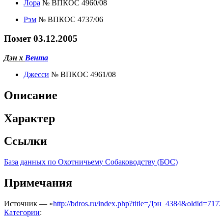
Лора
№ ВПКОС 4960/08
Рэм
№ ВПКОС 4737/06
Помет 03.12.2005
Дэн х
Вента
Джесси
№ ВПКОС 4961/08
Описание
Характер
Ссылки
База данных по Охотничьему Собаководству (БОС)
Примечания
Источник — «
http://bdros.ru/index.php?title=Дэн_4384&oldid=71
Категории
: