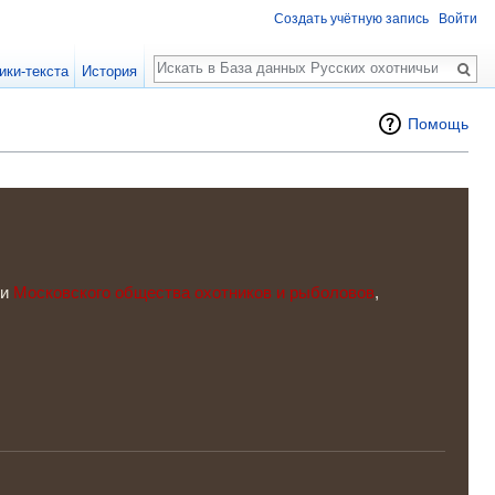
Создать учётную запись
Войти
Поиск
ики-текста
История
Помощь
ки
Московского общества охотников и рыболовов
,