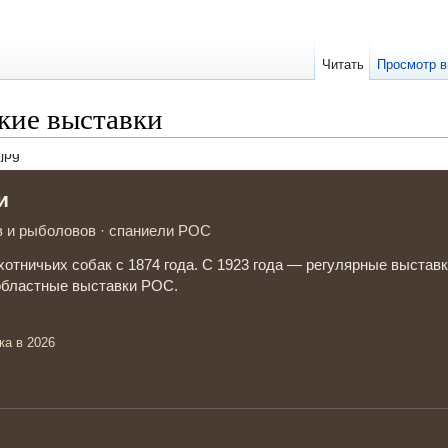
Читать
Просмотр в
кие выставки
и
в и рыболовов
· спаниели РОС
хотничьих собак с 1874 года. С 1923 года — регулярные выстав
областные выставки РОС.
ка в 2026