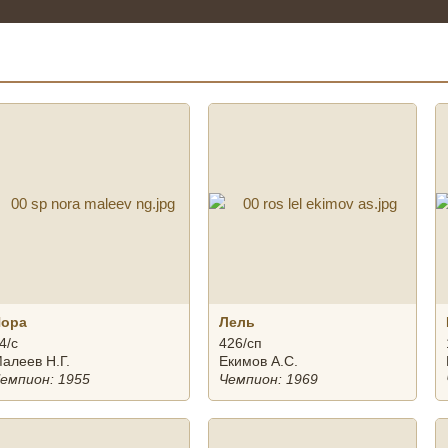
Нора
Лель
4/с
426/сп
алеев Н.Г.
Екимов А.С.
емпион: 1955
Чемпион: 1969