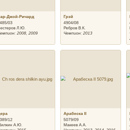
ар-Джой-Ричард
Грэй
485/03
4904/08
естеров Л.Ю.
Ребров В.К.
емпион: 2008, 2009
Чемпион: 2013
Дера
Арабеска II
389/12
5079/09
илкин А.Ю.
Макеев А.А.