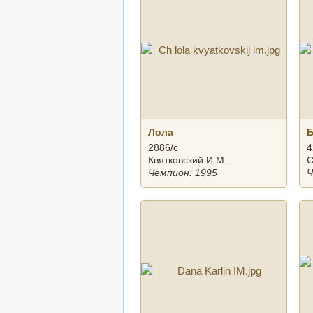
Лола
2886/с
4
Квятковский И.М.
С
Чемпион: 1995
Ч