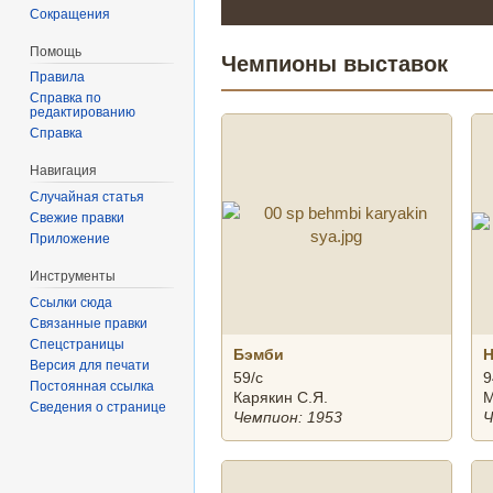
Сокращения
Помощь
Чемпионы выставок
Правила
Справка по
редактированию
Справка
Навигация
Случайная статья
Свежие правки
Приложение
Инструменты
Ссылки сюда
Связанные правки
Спецстраницы
Бэмби
Версия для печати
59/с
9
Постоянная ссылка
Карякин С.Я.
М
Сведения о странице
Чемпион: 1953
Ч