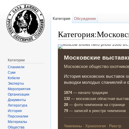
Категория
Обсуждение
Категория:Московс
Перейти к:
навигация
,
поиск
Московские выставк
Категории
Московское общество охотнико
Спаниели
Суки
История московских выставок о
Кобели
выводки молодых спаниелей и 
Эксперты
Мероприятия
1874
— начало традиции
Организации
132
— московская областная выстав
Документы
28
— фото чемпионов на странице
Литература
79
— записей в реестре чемпионов
История
Персоналии
Материалы
Чемпионы
·
Хронология
·
Реестр
Общества