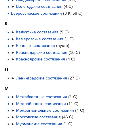
►
Вологодские состязания
‎
(4 С)
Всероссийские состязания
‎
(3 К, 58 С)
К
►
Калужские состязания
‎
(9 С)
►
Кемеровские состязания
‎
(1 С)
►
Краевые состязания
‎
(пусто)
►
Краснодарские состязания
‎
(10 С)
►
Красноярские состязания
‎
(4 С)
Л
►
Ленинградские состязания
‎
(27 С)
М
►
Межобластные состязания
‎
(1 С)
►
Межрайонные состязания
‎
(11 С)
►
Межрегиональные состязания
‎
(4 С)
►
Московские состязания
‎
(46 С)
►
Мурманские состязания
‎
(1 С)