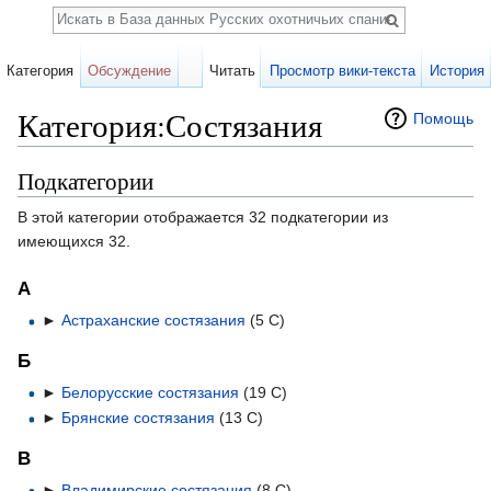
Поиск
Категория
Обсуждение
Читать
Просмотр вики-текста
История
Категория:Состязания
Помощь
Перейти к:
навигация
,
поиск
Подкатегории
В этой категории отображается 32 подкатегории из
имеющихся 32.
А
►
Астраханские состязания
‎
(5 С)
Б
►
Белорусские состязания
‎
(19 С)
►
Брянские состязания
‎
(13 С)
В
►
Владимирские состязания
‎
(8 С)