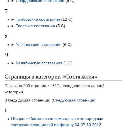
►
Свердловские состязания
‎
(9 С)
Т
►
Тамбовские состязания
‎
(12 С)
►
Тверские состязания
‎
(5 С)
У
►
Ульяновские состязания
‎
(6 С)
Ч
►
Челябинские состязания
‎
(1 С)
Страницы в категории «Состязания»
Показано 200 страниц из 317, находящихся в данной
категории.
(Предыдущая страница) (
Следующая страница
)
I
I Всероссийские лично-командные межпородные
состязания спаниелей по фазану 04-07.10.2012